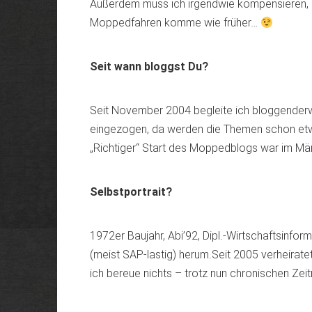
Außerdem muss ich irgendwie kompensieren, das
Moppedfahren komme wie früher…
Seit wann bloggst Du?
Seit November 2004 begleite ich bloggenderwe
eingezogen, da werden die Themen schon et
„Richtiger“ Start des Moppedblogs war im Mär
Selbstportrait?
1972er Baujahr, Abi’92, Dipl.-Wirtschaftsinform
(meist SAP-lastig) herum.Seit 2005 verheiratet
ich bereue nichts – trotz nun chronischen Ze