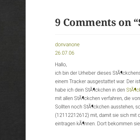
9 Comments on “
donvanone
26.07.06
Hallo,
ich bin der Urheber dieses StÃ¶ckchen
einem Tracker ausgestattet war. Der i
habe ich dein StÃ¶ckchen in den
StÃ¶c
mit allen StÃ¶ckchen verfahren, die v
Sollten noch StÃ¶ckchen ausstehen, so 
(12112212612) mit, damit sie sich mit 
eintragen kÃ¶nnen. Dort bekommen sie 