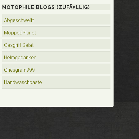
MOTOPHILE BLOGS (ZUFÃ¤LLIG)
Abgeschweift
MoppedPlanet
Gasgriff Salat
Helmgedanken
Griesgram999
Handwaschpaste