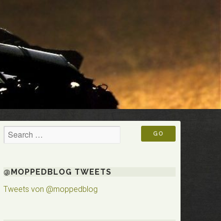
@MOPPEDBLOG TWEETS
Tweets von @moppedblog