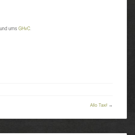
l rund ums
GHvC
.
Allo Taxi!
→