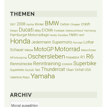
THEMEN
BMW
2008
crash
Blinker
Carbon
2007
Aprilia
Chopper
Ducati
EICMA
eBay
Design
Fireblade
Gebrauchtkauf
Hamburg
Helm
Hamburger Motorradtage
Harley Davidson
HMT
Honda
Jedermann Supermoto
Lothar
Konzept
Motorrad
MotoGP
Schauer
Messe
MotorrÃ¤der
Oschersleben
R6
R1
Probefahrt
NÃ¼rburgring
Superbike
Renntraining
Rennstrecke
S1000RR
Thundercat
Unfall
USA
SuperMoto
Suzuki
Test
TÃœV
Yamaha
Valentino Rossi
ARCHIV
Archiv