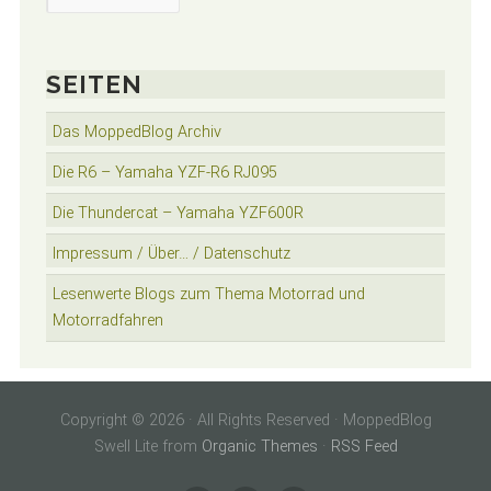
SEITEN
Das MoppedBlog Archiv
Die R6 – Yamaha YZF-R6 RJ095
Die Thundercat – Yamaha YZF600R
Impressum / Über… / Datenschutz
Lesenwerte Blogs zum Thema Motorrad und
Motorradfahren
Copyright © 2026 · All Rights Reserved · MoppedBlog
Swell Lite from
Organic Themes
·
RSS Feed