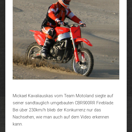
Mickael Kavaliauskas vom Team Motoland siegte auf
seiner sandtauglich umgebauten CBR900RR Fireblade.
Bei über 230km/h blieb der Konkurrenz nur das
Nachsehen, wie man auch auf dem Video erkennen
kann.