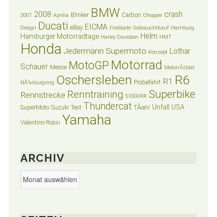
BMW
2008
crash
Blinker
Carbon
2007
Aprilia
Chopper
Ducati
EICMA
eBay
Design
Fireblade
Gebrauchtkauf
Hamburg
Helm
Hamburger Motorradtage
Harley Davidson
HMT
Honda
Jedermann Supermoto
Lothar
Konzept
Motorrad
MotoGP
Schauer
Messe
MotorrÃ¤der
Oschersleben
R6
R1
Probefahrt
NÃ¼rburgring
Superbike
Renntraining
Rennstrecke
S1000RR
Thundercat
Unfall
USA
SuperMoto
Suzuki
Test
TÃœV
Yamaha
Valentino Rossi
ARCHIV
Archiv