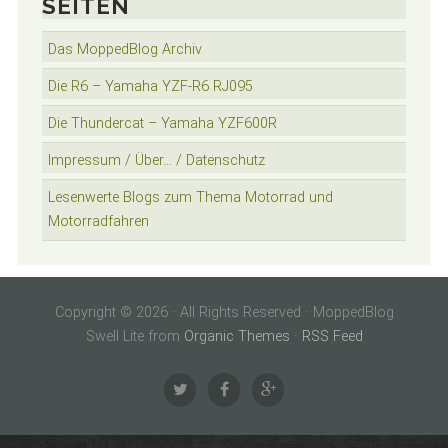
SEITEN
Das MoppedBlog Archiv
Die R6 – Yamaha YZF-R6 RJ095
Die Thundercat – Yamaha YZF600R
Impressum / Über… / Datenschutz
Lesenwerte Blogs zum Thema Motorrad und
Motorradfahren
Copyright © 2026 · All Rights Reserved · MoppedBlog
Swell Lite from
Organic Themes
·
RSS Feed