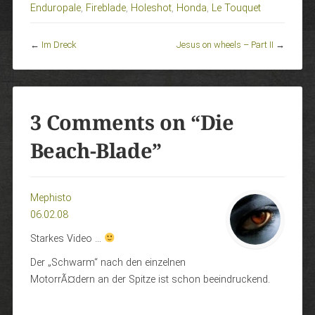
Enduropale
,
Fireblade
,
Holeshot
,
Honda
,
Le Touquet
←
Im Dreck
Jesus on wheels – Part II
→
3 Comments on “
Die
Beach-Blade
”
Mephisto
06.02.08
Starkes Video …
Der „Schwarm“ nach den einzelnen
MotorrÃ¤dern an der Spitze ist schon beeindruckend.