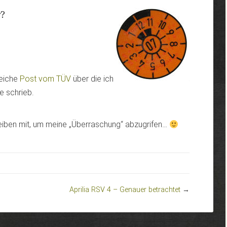
r?
leiche
Post vom TÜV
über die ich
e schrieb.
reiben mit, um meine „Überraschung“ abzugrifen…
Aprilia RSV 4 – Genauer betrachtet
→