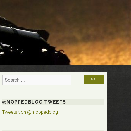
@MOPPEDBLOG TWEETS
Tweets von @moppedblog