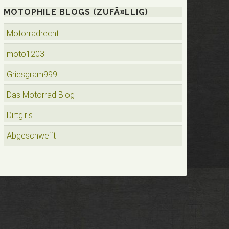
MOTOPHILE BLOGS (ZUFÃ¤LLIG)
Motorradrecht
moto1203
Griesgram999
Das Motorrad Blog
Dirtgirls
Abgeschweift