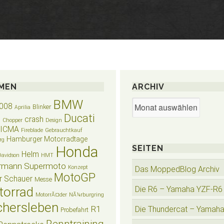
MEN
ARCHIV
BMW
Archiv
008
Blinker
Aprilia
Ducati
crash
n
Chopper
Design
EICMA
Fireblade
Gebrauchtkauf
Hamburger Motorradtage
rg
Honda
SEITEN
Helm
Davidson
HMT
rmann Supermoto
Konzept
Das MoppedBlog Archiv
MotoGP
r Schauer
Messe
torrad
Die R6 – Yamaha YZF-R6
MotorrÃ¤der
NÃ¼rburgring
hersleben
R1
Die Thundercat – Yamah
Probefahrt