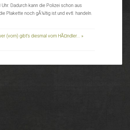
 Uhr. Dadurch kann die Polizei schon aus
ie Plakette noch gÃ¼ltig ist und evtl. handeln.
er (vorn) gibt's diesmal vom HÃ¤ndler... »