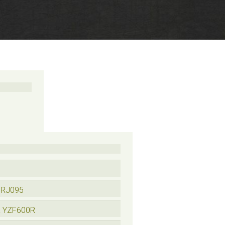
 RJ095
a YZF600R