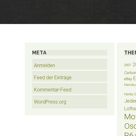
META
THE
2
Anmelden
2007
Carbo
Feed der Einträge
eBay
Hambu
Kommentar-Feed
Harley 
Jede
WordPress.org
Lotha
Mo
Osc
R6