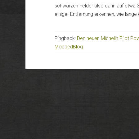
schwarzen Felder also dann auf etwa 3
einiger Entfernung erkennen, wie lange d
Pingback:
Den neuen Michelin Pilot Pow
MoppedBlog