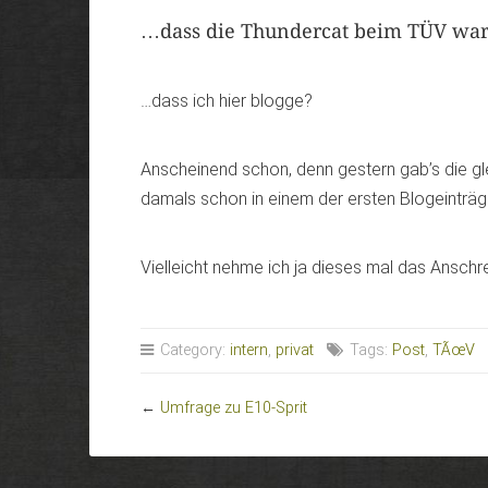
…dass die Thundercat beim TÜV wa
…dass ich hier blogge?
Anscheinend schon, denn gestern gab’s die g
damals schon in einem der ersten Blogeinträg
Vielleicht nehme ich ja dieses mal das Ansch
Category:
intern
,
privat
Tags:
Post
,
TÃœV
←
Umfrage zu E10-Sprit