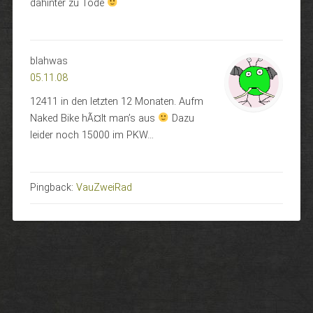
dahinter zu Tode
blahwas
05.11.08
12411 in den letzten 12 Monaten. Aufm
Naked Bike hÃ¤lt man’s aus
Dazu
leider noch 15000 im PKW…
Pingback:
VauZweiRad