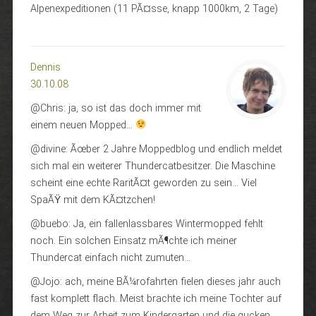
Alpenexpeditionen (11 PÃ¤sse, knapp 1000km, 2 Tage)
Dennis
30.10.08
@Chris: ja, so ist das doch immer mit
einem neuen Mopped…
@divine: Ãœber 2 Jahre Moppedblog und endlich meldet
sich mal ein weiterer Thundercatbesitzer. Die Maschine
scheint eine echte RaritÃ¤t geworden zu sein… Viel
SpaÃŸ mit dem KÃ¤tzchen!
@buebo: Ja, ein fallenlassbares Wintermopped fehlt
noch. Ein solchen Einsatz mÃ¶chte ich meiner
Thundercat einfach nicht zumuten…
@Jojo: ach, meine BÃ¼rofahrten fielen dieses jahr auch
fast komplett flach. Meist brachte ich meine Tochter auf
dem Weg zur Arbeit zum Kindergarten und die gucken