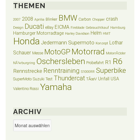
THEMEN
BMW
2008
crash
Blinker
Carbon
2007
Aprilia
Chopper
Ducati
EICMA
eBay
Design
Fireblade
Gebrauchtkauf
Hamburg
Helm
Hamburger Motorradtage
Harley Davidson
HMT
Honda
Jedermann Supermoto
Lothar
Konzept
Motorrad
MotoGP
Schauer
Messe
MotorrÃ¤der
Oschersleben
R6
R1
Probefahrt
NÃ¼rburgring
Superbike
Renntraining
Rennstrecke
S1000RR
Thundercat
Unfall
USA
SuperMoto
Suzuki
Test
TÃœV
Yamaha
Valentino Rossi
ARCHIV
Archiv