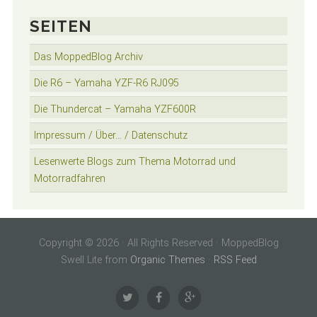
SEITEN
Das MoppedBlog Archiv
Die R6 – Yamaha YZF-R6 RJ095
Die Thundercat – Yamaha YZF600R
Impressum / Über… / Datenschutz
Lesenwerte Blogs zum Thema Motorrad und
Motorradfahren
Copyright © 2026 · All Rights Reserved · MoppedBlog
Swell Lite from
Organic Themes
·
RSS Feed