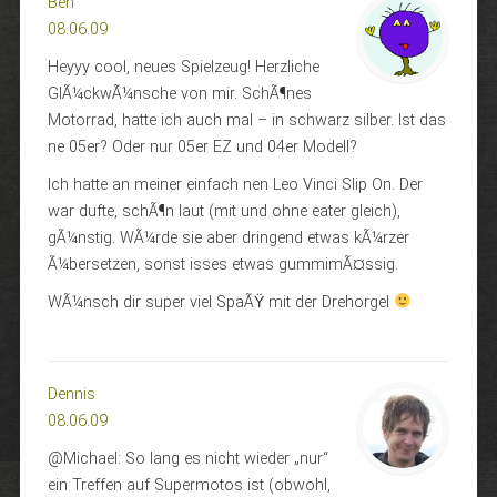
Ben
08.06.09
Heyyy cool, neues Spielzeug! Herzliche
GlÃ¼ckwÃ¼nsche von mir. SchÃ¶nes
Motorrad, hatte ich auch mal – in schwarz silber. Ist das
ne 05er? Oder nur 05er EZ und 04er Modell?
Ich hatte an meiner einfach nen Leo Vinci Slip On. Der
war dufte, schÃ¶n laut (mit und ohne eater gleich),
gÃ¼nstig. WÃ¼rde sie aber dringend etwas kÃ¼rzer
Ã¼bersetzen, sonst isses etwas gummimÃ¤ssig.
WÃ¼nsch dir super viel SpaÃŸ mit der Drehorgel
Dennis
08.06.09
@Michael: So lang es nicht wieder „nur“
ein Treffen auf Supermotos ist (obwohl,