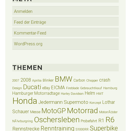
Anmelden
Feed der Einträge
Kommentar-Feed
WordPress.org
THEMEN
BMW
2008
crash
Blinker
Carbon
2007
Aprilia
Chopper
Ducati
EICMA
eBay
Design
Fireblade
Gebrauchtkauf
Hamburg
Helm
Hamburger Motorradtage
Harley Davidson
HMT
Honda
Jedermann Supermoto
Lothar
Konzept
Motorrad
MotoGP
Schauer
Messe
MotorrÃ¤der
Oschersleben
R6
R1
Probefahrt
NÃ¼rburgring
Superbike
Renntraining
Rennstrecke
S1000RR