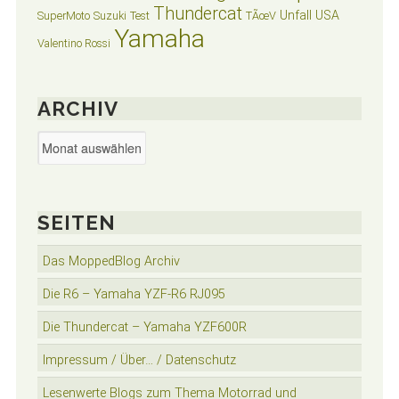
Thundercat
Unfall
USA
SuperMoto
Suzuki
Test
TÃœV
Yamaha
Valentino Rossi
ARCHIV
Archiv
SEITEN
Das MoppedBlog Archiv
Die R6 – Yamaha YZF-R6 RJ095
Die Thundercat – Yamaha YZF600R
Impressum / Über… / Datenschutz
Lesenwerte Blogs zum Thema Motorrad und