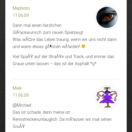
Mephisto
11.06.09
Dann mal einen herzlichen
GlÃ¼ckwunsch zum neuen Spielzeug!
Was wÃ¤re das Leben traurig, wenn wir uns nicht dann
und wann etwas gÃ¶nnen wÃ¼rden!
Viel SpaÃŸ auf der StraÃŸe und Track, und immer das
Graue unten lassen – das ist der Asphalt *g*
Maik
11.06.09
@Michael
Das ist schade, denn meine ist
Rennstreckenuntauglich. Da mÃ¼ssen wir mal sehen.
GruÃŸ