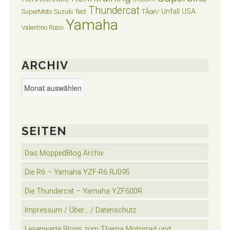
Thundercat
Unfall
USA
SuperMoto
Suzuki
Test
TÃœV
Yamaha
Valentino Rossi
ARCHIV
Archiv
SEITEN
Das MoppedBlog Archiv
Die R6 – Yamaha YZF-R6 RJ095
Die Thundercat – Yamaha YZF600R
Impressum / Über… / Datenschutz
Lesenwerte Blogs zum Thema Motorrad und