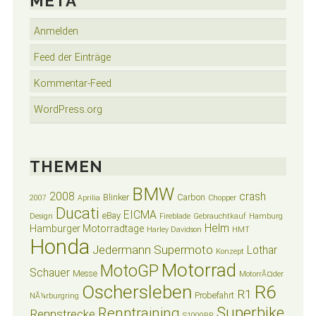
META
Anmelden
Feed der Einträge
Kommentar-Feed
WordPress.org
THEMEN
BMW
2008
crash
Blinker
Carbon
2007
Aprilia
Chopper
Ducati
EICMA
eBay
Design
Fireblade
Gebrauchtkauf
Hamburg
Helm
Hamburger Motorradtage
Harley Davidson
HMT
Honda
Jedermann Supermoto
Lothar
Konzept
Motorrad
MotoGP
Schauer
Messe
MotorrÃ¤der
Oschersleben
R6
R1
Probefahrt
NÃ¼rburgring
Superbike
Renntraining
Rennstrecke
S1000RR