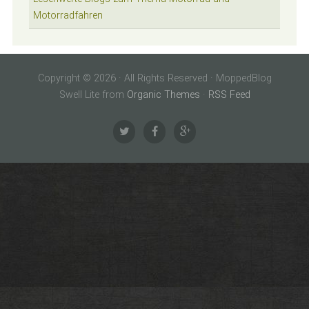
Motorradfahren
Copyright © 2026 · All Rights Reserved · MoppedBlog
Swell Lite from
Organic Themes
·
RSS Feed