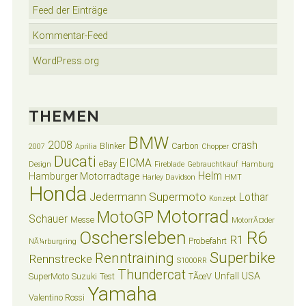
Feed der Einträge
Kommentar-Feed
WordPress.org
THEMEN
BMW
2008
crash
Blinker
Carbon
2007
Aprilia
Chopper
Ducati
EICMA
eBay
Design
Fireblade
Gebrauchtkauf
Hamburg
Helm
Hamburger Motorradtage
Harley Davidson
HMT
Honda
Jedermann Supermoto
Lothar
Konzept
Motorrad
MotoGP
Schauer
Messe
MotorrÃ¤der
Oschersleben
R6
R1
Probefahrt
NÃ¼rburgring
Superbike
Renntraining
Rennstrecke
S1000RR
Thundercat
Unfall
USA
SuperMoto
Suzuki
Test
TÃœV
Yamaha
Valentino Rossi