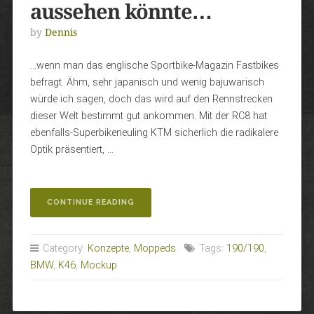
aussehen könnte…
by
Dennis
…wenn man das englische Sportbike-Magazin Fastbikes
befragt. Ähm, sehr japanisch und wenig bajuwarisch
würde ich sagen, doch das wird auf den Rennstrecken
dieser Welt bestimmt gut ankommen. Mit der RC8 hat
ebenfalls-Superbikeneuling KTM sicherlich die radikalere
Optik präsentiert, …
„WIE
CONTINUE READING
DIE
BMW
K46
Category:
Konzepte
,
Moppeds
Tags:
190/190
,
AUSSEHEN
BMW
,
K46
,
Mockup
KÖNNTE…“