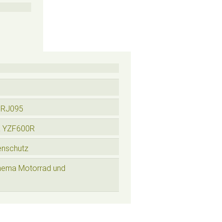
 RJ095
a YZF600R
enschutz
hema Motorrad und