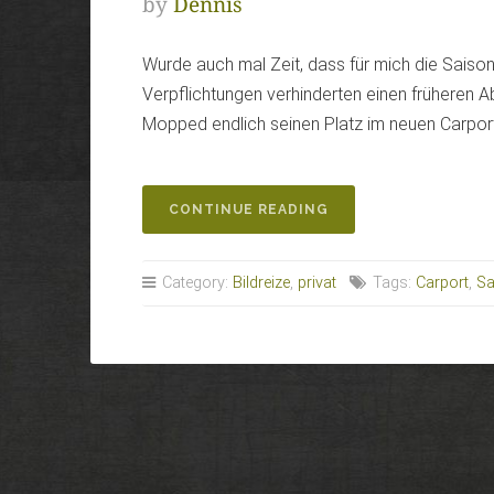
by
Dennis
Wurde auch mal Zeit, dass für mich die Saiso
Verpflichtungen verhinderten einen früheren 
Mopped endlich seinen Platz im neuen Carpor
„WELCOME
CONTINUE READING
HOME“
Category:
Bildreize
,
privat
Tags:
Carport
,
Sa