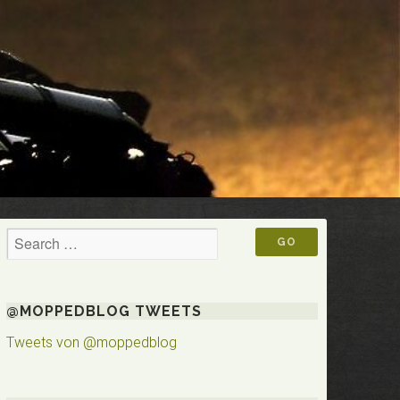
@MOPPEDBLOG TWEETS
Tweets von @moppedblog