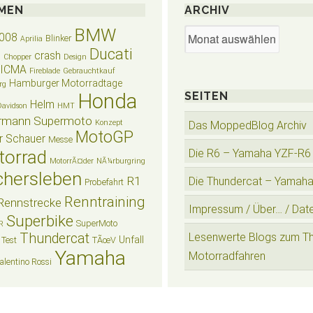
MEN
ARCHIV
BMW
Archiv
008
Blinker
Aprilia
Ducati
crash
n
Chopper
Design
EICMA
Fireblade
Gebrauchtkauf
Hamburger Motorradtage
rg
Honda
SEITEN
Helm
Davidson
HMT
rmann Supermoto
Konzept
Das MoppedBlog Archiv
MotoGP
r Schauer
Messe
torrad
Die R6 – Yamaha YZF-R6
MotorrÃ¤der
NÃ¼rburgring
hersleben
R1
Die Thundercat – Yamah
Probefahrt
Renntraining
Rennstrecke
Impressum / Über… / Dat
Superbike
SuperMoto
R
Thundercat
Lesenwerte Blogs zum T
Unfall
Test
TÃœV
Yamaha
Motorradfahren
alentino Rossi