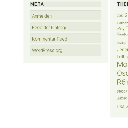
META
THE
2
Anmelden
2007
Carbo
Feed der Einträge
eBay
Hambu
Kommentar-Feed
Harley 
Jede
WordPress.org
Lotha
Mo
Osc
R6
S1000R
Suzuki
USA
V