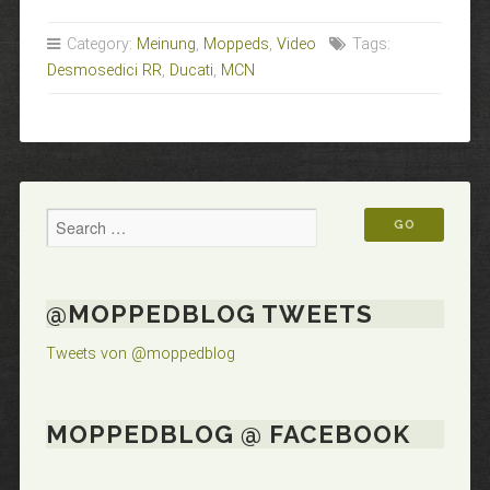
DESMOSEDICI
RR“
Category:
Meinung
,
Moppeds
,
Video
Tags:
Desmosedici RR
,
Ducati
,
MCN
@MOPPEDBLOG TWEETS
Tweets von @moppedblog
MOPPEDBLOG @ FACEBOOK