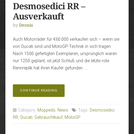
Desmosedici RR –
Ausverkauft
by
Dennis
Auch Motorräder für €60.000 verkaufen sich – wenn sie
von Ducati sind und MotoGP-Technik in sich tragen.
Nach 1500 gefertigten Exemplaren, ursprünglich waren
nur 1250 geplant, ist jetzt Schluß und die letzte rote
Rennreplik hat ihren Käufer gefunden. …
„DESMOSEDICI
CONTINUE READING
RR
–
AUSVERKAUFT“
Category:
Moppeds
,
News
Tags:
Desmosedici
RR
,
Ducati
,
Gebrauchtkauf
,
MotoGP