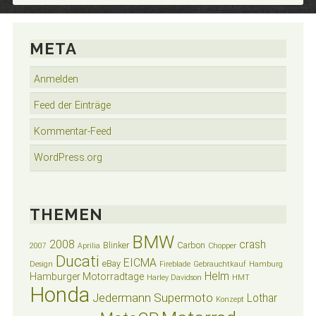
META
Anmelden
Feed der Einträge
Kommentar-Feed
WordPress.org
THEMEN
BMW
2008
crash
Blinker
Carbon
2007
Aprilia
Chopper
Ducati
EICMA
eBay
Design
Fireblade
Gebrauchtkauf
Hamburg
Helm
Hamburger Motorradtage
Harley Davidson
HMT
Honda
Jedermann Supermoto
Lothar
Konzept