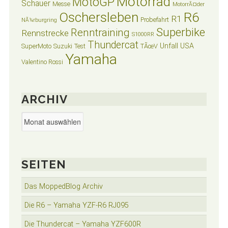
Motorrad
MotoGP
Schauer
Messe
MotorrÃ¤der
Oschersleben
R6
R1
Probefahrt
NÃ¼rburgring
Superbike
Renntraining
Rennstrecke
S1000RR
Thundercat
Unfall
USA
SuperMoto
Suzuki
Test
TÃœV
Yamaha
Valentino Rossi
ARCHIV
Archiv
SEITEN
Das MoppedBlog Archiv
Die R6 – Yamaha YZF-R6 RJ095
Die Thundercat – Yamaha YZF600R