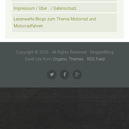
Impressum / Über… / Datenschutz
Lesenwerte Blogs zum Thema Motorrad und
Motorradfahren
Copyright © 2026 · All Rights Reserved · MoppedBlog
Swell Lite from
Organic Themes
·
RSS Feed