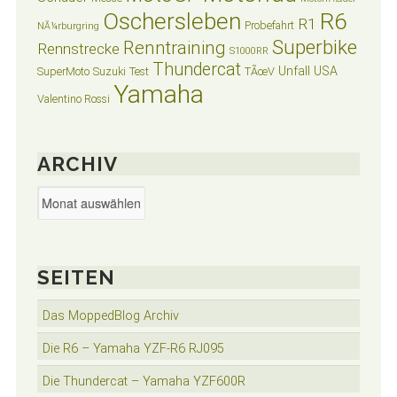
Oschersleben
R6
R1
Probefahrt
NÃ¼rburgring
Superbike
Renntraining
Rennstrecke
S1000RR
Thundercat
Unfall
USA
SuperMoto
Suzuki
Test
TÃœV
Yamaha
Valentino Rossi
ARCHIV
Archiv
SEITEN
Das MoppedBlog Archiv
Die R6 – Yamaha YZF-R6 RJ095
Die Thundercat – Yamaha YZF600R