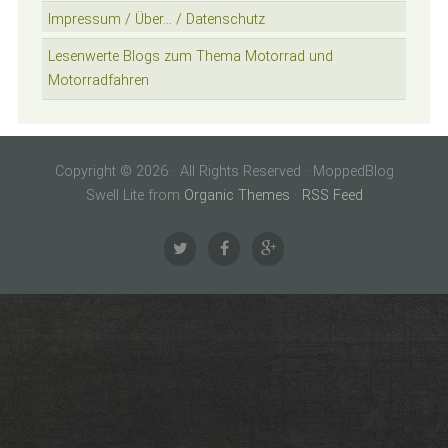
Impressum / Über… / Datenschutz
Lesenwerte Blogs zum Thema Motorrad und
Motorradfahren
Copyright © 2026 · All Rights Reserved · MoppedBlog
Swell Lite from
Organic Themes
·
RSS Feed