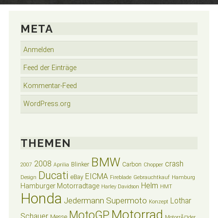
META
Anmelden
Feed der Einträge
Kommentar-Feed
WordPress.org
THEMEN
BMW
2008
crash
Blinker
Carbon
2007
Aprilia
Chopper
Ducati
EICMA
eBay
Design
Fireblade
Gebrauchtkauf
Hamburg
Helm
Hamburger Motorradtage
Harley Davidson
HMT
Honda
Jedermann Supermoto
Lothar
Konzept
Motorrad
MotoGP
Schauer
Messe
MotorrÃ¤der