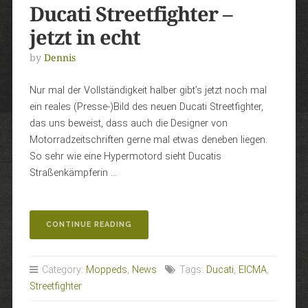
Ducati Streetfighter –
jetzt in echt
by
Dennis
Nur mal der Vollständigkeit halber gibt’s jetzt noch mal
ein reales (Presse-)Bild des neuen Ducati Streetfighter,
das uns beweist, dass auch die Designer von
Motorradzeitschriften gerne mal etwas deneben liegen.
So sehr wie eine Hypermotord sieht Ducatis
Straßenkämpferin …
„DUCATI
CONTINUE READING
STREETFIGHTER
–
JETZT
Category:
Moppeds
,
News
Tags:
Ducati
,
EICMA
,
IN
Streetfighter
ECHT“