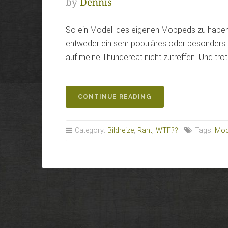
by
Dennis
So ein Modell des eigenen Moppeds zu haben
entweder ein sehr populäres oder besonders e
auf meine Thundercat nicht zutreffen. Und tro
„MOTORRADMODELL
CONTINUE READING
FÜR
JEDEN
GESCHMACK“
Category:
Bildreize
,
Rant
,
WTF??
Tags:
Mod