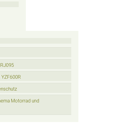
 RJ095
a YZF600R
enschutz
hema Motorrad und