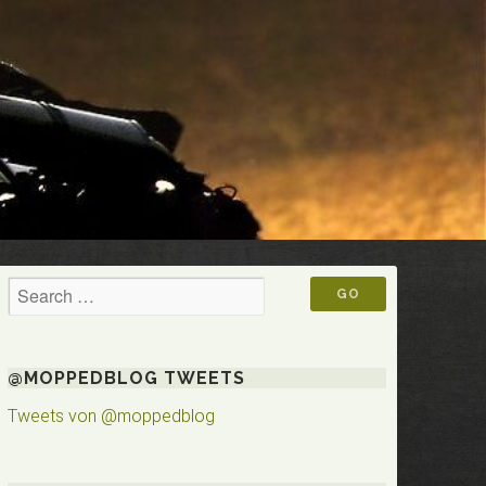
@MOPPEDBLOG TWEETS
Tweets von @moppedblog