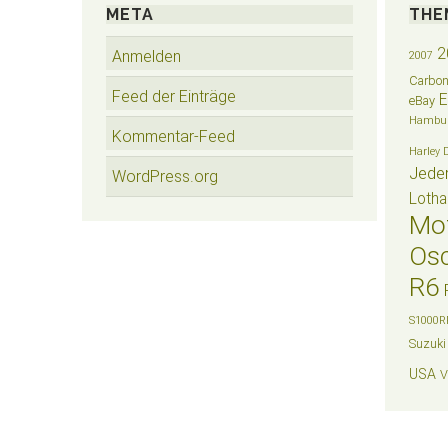
META
THE
2
Anmelden
2007
Carbo
Feed der Einträge
eBay
Hambu
Kommentar-Feed
Harley 
Jede
WordPress.org
Lotha
Mo
Osc
R6
S1000R
Suzuki
USA
V