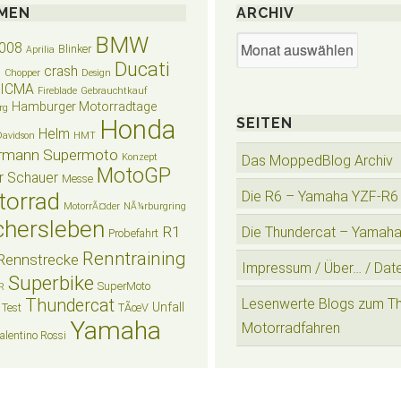
MEN
ARCHIV
BMW
Archiv
008
Blinker
Aprilia
Ducati
crash
n
Chopper
Design
EICMA
Fireblade
Gebrauchtkauf
Hamburger Motorradtage
rg
Honda
SEITEN
Helm
Davidson
HMT
rmann Supermoto
Konzept
Das MoppedBlog Archiv
MotoGP
r Schauer
Messe
torrad
Die R6 – Yamaha YZF-R6
MotorrÃ¤der
NÃ¼rburgring
hersleben
R1
Die Thundercat – Yamah
Probefahrt
Renntraining
Rennstrecke
Impressum / Über… / Dat
Superbike
SuperMoto
R
Thundercat
Lesenwerte Blogs zum T
Unfall
Test
TÃœV
Yamaha
Motorradfahren
alentino Rossi