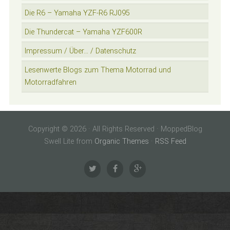
Die R6 – Yamaha YZF-R6 RJ095
Die Thundercat – Yamaha YZF600R
Impressum / Über… / Datenschutz
Lesenwerte Blogs zum Thema Motorrad und
Motorradfahren
Copyright © 2026 · All Rights Reserved · MoppedBlog
Swell Lite from
Organic Themes
·
RSS Feed