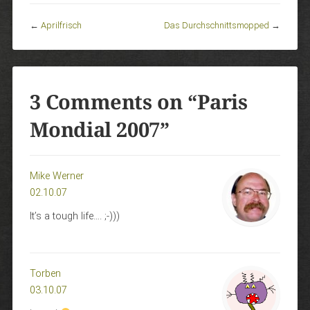
←
Aprilfrisch
Das Durchschnittsmopped
→
3 Comments on “
Paris
Mondial 2007
”
Mike Werner
02.10.07
It’s a tough life…. ;-)))
Torben
03.10.07