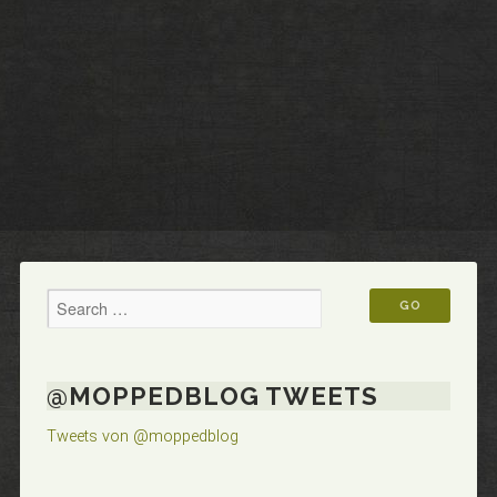
@MOPPEDBLOG TWEETS
Tweets von @moppedblog