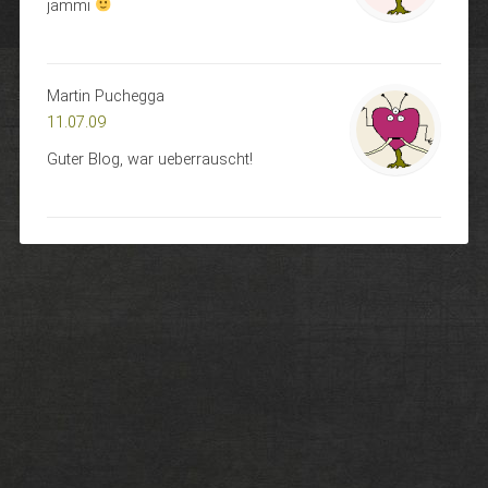
jammi
Martin Puchegga
11.07.09
Guter Blog, war ueberrauscht!