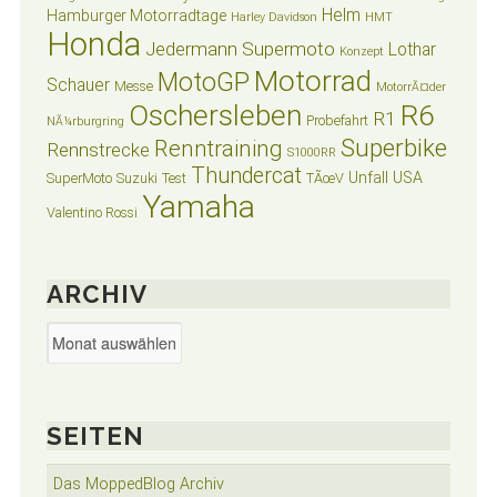
Helm
Hamburger Motorradtage
Harley Davidson
HMT
Honda
Jedermann Supermoto
Lothar
Konzept
Motorrad
MotoGP
Schauer
Messe
MotorrÃ¤der
Oschersleben
R6
R1
Probefahrt
NÃ¼rburgring
Superbike
Renntraining
Rennstrecke
S1000RR
Thundercat
Unfall
USA
SuperMoto
Suzuki
Test
TÃœV
Yamaha
Valentino Rossi
ARCHIV
Archiv
SEITEN
Das MoppedBlog Archiv