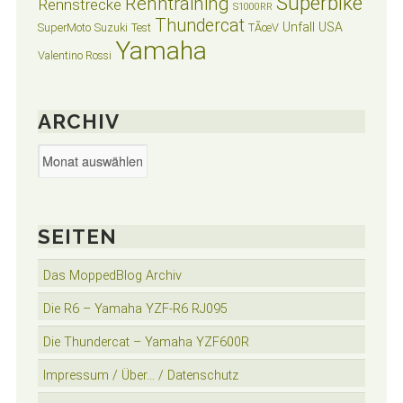
Superbike
Renntraining
Rennstrecke
S1000RR
Thundercat
Unfall
USA
SuperMoto
Suzuki
Test
TÃœV
Yamaha
Valentino Rossi
ARCHIV
Archiv
SEITEN
Das MoppedBlog Archiv
Die R6 – Yamaha YZF-R6 RJ095
Die Thundercat – Yamaha YZF600R
Impressum / Über… / Datenschutz