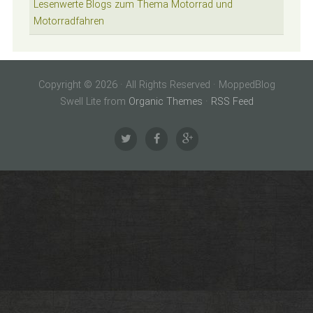
Lesenwerte Blogs zum Thema Motorrad und
Motorradfahren
Copyright © 2026 · All Rights Reserved · MoppedBlog
Swell Lite from
Organic Themes
·
RSS Feed