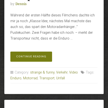
by
Dennis
Während der ersten Hälfte dieses Filmchens dachte ich
mir ja noch „Klasse Idee, nächstes Mal machste das
auch so, das spart den Motoradanhänger…“
Pustekuchen. Zwei Fragen habe ich noch: – merkt der
Transporteur nicht, dass er die Enduro …
„WIE
CONTINUE READING
MAN
SEINEN
CROSSER
Category:
strange & funny
,
Verkehr
,
Video
Tags:
BESSER
Enduro
,
Motorrad
,
Transport
,
Unfall
NICHT
TRANSPORTIERT…“