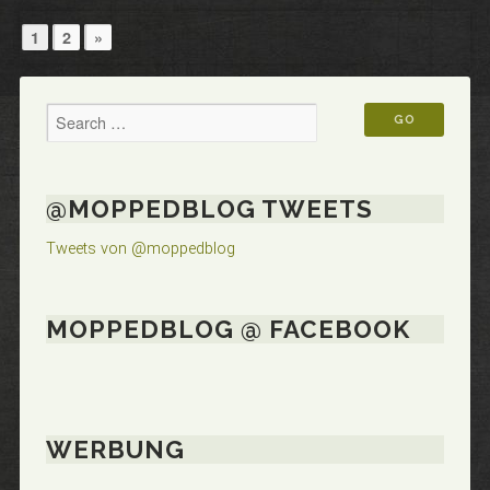
Seitennummerierung
Next
1
2
»
Page
der
Beiträge
@MOPPEDBLOG TWEETS
Tweets von @moppedblog
MOPPEDBLOG @ FACEBOOK
WERBUNG