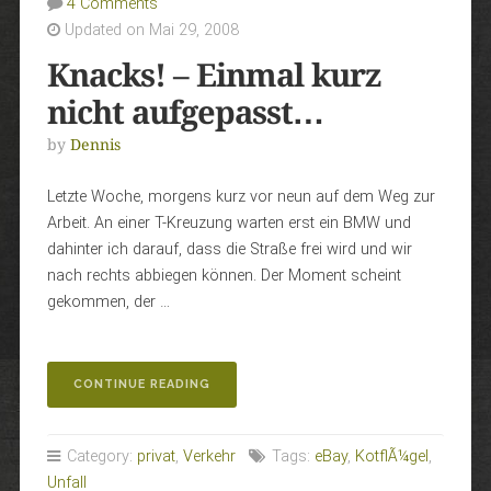
4 Comments
Updated on Mai 29, 2008
Knacks! – Einmal kurz
nicht aufgepasst…
by
Dennis
Letzte Woche, morgens kurz vor neun auf dem Weg zur
Arbeit. An einer T-Kreuzung warten erst ein BMW und
dahinter ich darauf, dass die Straße frei wird und wir
nach rechts abbiegen können. Der Moment scheint
gekommen, der …
„KNACKS!
CONTINUE READING
–
EINMAL
KURZ
Category:
privat
,
Verkehr
Tags:
eBay
,
KotflÃ¼gel
,
NICHT
Unfall
AUFGEPASST…“