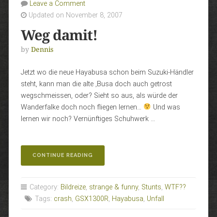
Leave a Comment
Updated on November 8, 2007
Weg damit!
by
Dennis
Jetzt wo die neue Hayabusa schon beim Suzuki-Händler
steht, kann man die alte ‚Busa doch auch getrost
wegschmeissen, oder? Sieht so aus, als würde der
Wanderfalke doch noch fliegen lernen…
Und was
lernen wir noch? Vernünftiges Schuhwerk …
„WEG
CONTINUE READING
DAMIT!“
Category:
Bildreize
,
strange & funny
,
Stunts
,
WTF??
Tags:
crash
,
GSX1300R
,
Hayabusa
,
Unfall