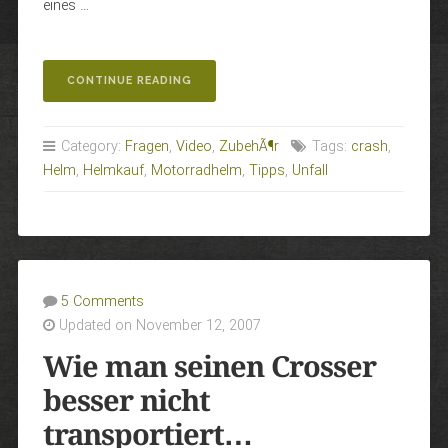
eines …
„ALLES
CONTINUE READING
WAS
WIR
SCHON
Category:
Fragen
,
Video
,
ZubehÃ¶r
Tags:
crash
,
IMMER
Helm
,
Helmkauf
,
Motorradhelm
,
Tipps
,
Unfall
ÜBER
HELME
WISSEN
WOLLTEN“
5 Comments
Updated on November 12, 2007
Wie man seinen Crosser
besser nicht
transportiert…