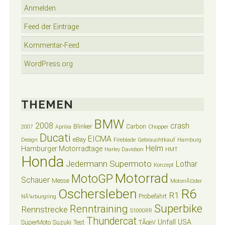
Anmelden
Feed der Einträge
Kommentar-Feed
WordPress.org
THEMEN
BMW
2008
crash
Blinker
Carbon
2007
Aprilia
Chopper
Ducati
EICMA
eBay
Design
Fireblade
Gebrauchtkauf
Hamburg
Helm
Hamburger Motorradtage
Harley Davidson
HMT
Honda
Jedermann Supermoto
Lothar
Konzept
Motorrad
MotoGP
Schauer
Messe
MotorrÃ¤der
Oschersleben
R6
R1
Probefahrt
NÃ¼rburgring
Superbike
Renntraining
Rennstrecke
S1000RR
Thundercat
Unfall
USA
SuperMoto
Suzuki
Test
TÃœV