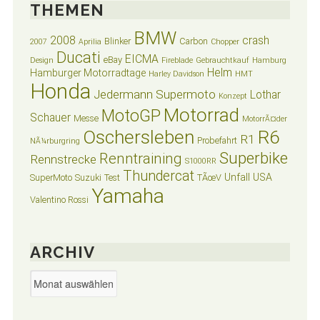
THEMEN
BMW
2008
crash
Blinker
Carbon
2007
Aprilia
Chopper
Ducati
EICMA
eBay
Design
Fireblade
Gebrauchtkauf
Hamburg
Helm
Hamburger Motorradtage
Harley Davidson
HMT
Honda
Jedermann Supermoto
Lothar
Konzept
Motorrad
MotoGP
Schauer
Messe
MotorrÃ¤der
Oschersleben
R6
R1
Probefahrt
NÃ¼rburgring
Superbike
Renntraining
Rennstrecke
S1000RR
Thundercat
Unfall
USA
SuperMoto
Suzuki
Test
TÃœV
Yamaha
Valentino Rossi
ARCHIV
Archiv