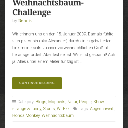
Weihnachtsbaum-
Challenge
by
Dennis
Wir erinnern uns an den 15. Januar 2009. Damals fühlte
sich pistonpin (aka Alexander) durch einen getwitterten
Link meinerseits zu einer vorweihnachtlichen Großtat
herausgefordert. Aber lest selbst: Wir sind gespannt! Ach
ja: Alles unter einem Meter fünfzig ist …
„WEIHNACHTSBAUM-
CONTINUE READING
CHALLENGE“
Category:
Blogs
,
Moppeds
,
Natur
,
People
,
Show
,
strange & funny
,
Stunts
,
WTF??
Tags:
Abgeschweift
,
Honda Monkey
,
Weihnachtsbaum