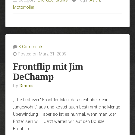
Category:
Bildreize
,
Stunts
Tags:
Asien
,
Motorroller
3 Comments
Posted on März 31, 2009
Frontflip mit Jim
DeChamp
by
Dennis
„The first ever“ Frontflip: Man, das sieht aber sehr
„ungewohnt“ aus und kostet auch bestimmt eine Menge
Überwindung – aber so ist es nunmal, wenn man „der
Erste“ sein will… Jetzt warten wir auf den Double
Frontflip.