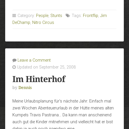
Category:
People
,
Stunts
Tags:
Frontflip
,
Jim
DeChamp
,
Nitro Circus
Leave a Comment
Updated on September 25, 2008
Im Hinterhof
by
Dennis
Meine Urlaubsplanung für’s nächste Jahr: Einfach mal
zwei Wochen Abenteuerurlaub in der Hütte meines alten
Kumpels Travis Pastrana… Da kann man anscheinend
auch gut die Kinder mitnehmen und vielleicht hat er bist
dahin ja auch noch irgendwo eine …