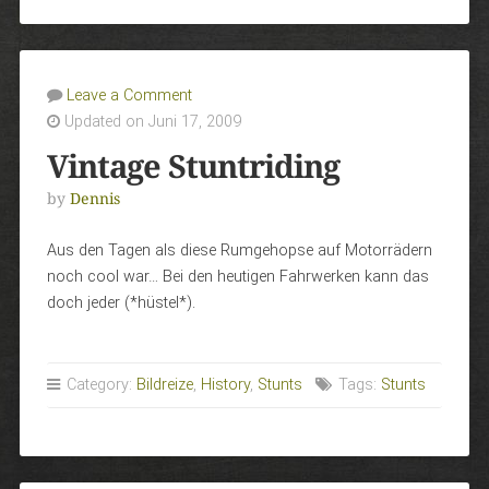
Leave a Comment
Updated on Juni 17, 2009
Vintage Stuntriding
by
Dennis
Aus den Tagen als diese Rumgehopse auf Motorrädern
noch cool war… Bei den heutigen Fahrwerken kann das
doch jeder (*hüstel*).
Category:
Bildreize
,
History
,
Stunts
Tags:
Stunts