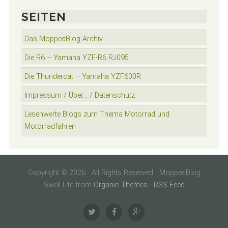
SEITEN
Das MoppedBlog Archiv
Die R6 – Yamaha YZF-R6 RJ095
Die Thundercat – Yamaha YZF600R
Impressum / Über… / Datenschutz
Lesenwerte Blogs zum Thema Motorrad und
Motorradfahren
Copyright © 2026 · All Rights Reserved · MoppedBlog
Swell Lite from
Organic Themes
·
RSS Feed