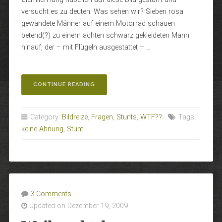
versucht es zu deuten: Was sehen wir? Sieben rosa
gewandete Männer auf einem Motorrad schauen
betend(?) zu einem achten schwarz gekleideten Mann
hinauf, der – mit Flügeln ausgestattet – …
„WAS
CONTINUE READING
ZUM..?!“
Category:
Bildreize
,
Fragen
,
Stunts
,
WTF??
Tags:
keine Ahnung
,
Stunt
3 Comments
Updated on Dezember 19, 2009