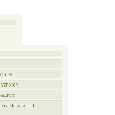
 RJ095
a YZF600R
enschutz
hema Motorrad und