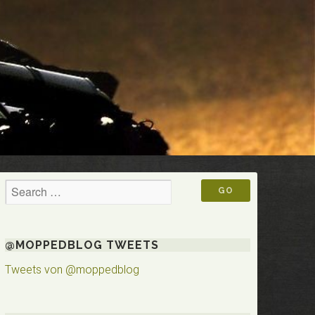
@MOPPEDBLOG TWEETS
Tweets von @moppedblog