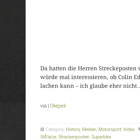
Da hatten die Herren Streckeposten 
würde mal interessieren, ob Colin 
lachen kann – ich glaube eher nich
via |
Oliepeil
Category:
History
,
Medien
,
Motorsport
,
Video
StÃ¼rze
,
Streckenposten
,
Superbike