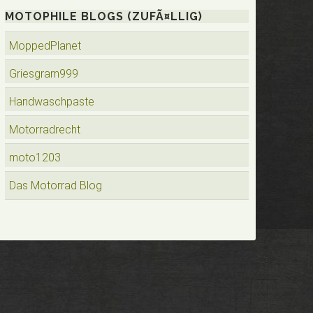
MOTOPHILE BLOGS (ZUFÃ¤LLIG)
MoppedPlanet
Griesgram999
Handwaschpaste
Motorradrecht
moto1203
Das Motorrad Blog