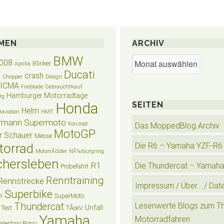
MEN
ARCHIV
BMW
Archiv
008
Blinker
Aprilia
Ducati
crash
n
Chopper
Design
EICMA
Fireblade
Gebrauchtkauf
Hamburger Motorradtage
rg
Honda
SEITEN
Helm
Davidson
HMT
rmann Supermoto
Konzept
Das MoppedBlog Archiv
MotoGP
r Schauer
Messe
torrad
Die R6 – Yamaha YZF-R6
MotorrÃ¤der
NÃ¼rburgring
hersleben
R1
Die Thundercat – Yamah
Probefahrt
Renntraining
Rennstrecke
Impressum / Über… / Dat
Superbike
SuperMoto
R
Thundercat
Lesenwerte Blogs zum T
Unfall
Test
TÃœV
Yamaha
Motorradfahren
alentino Rossi