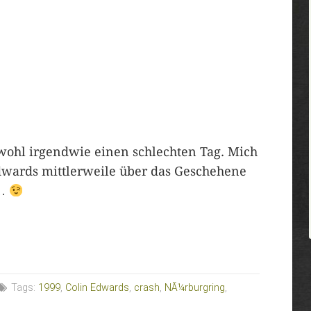
wohl irgendwie einen schlechten Tag. Mich
Edwards mittlerweile über das Geschehene
t…
Tags:
1999
,
Colin Edwards
,
crash
,
NÃ¼rburgring
,