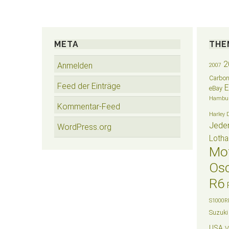
META
THE
2
Anmelden
2007
Carbo
Feed der Einträge
eBay
Hambu
Kommentar-Feed
Harley 
Jede
WordPress.org
Lotha
Mo
Osc
R6
S1000R
Suzuki
USA
V