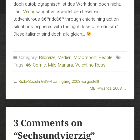
doch autobiographisch ist das Werk dann doch nicht.
Laut
Verlag
sangaben erwartet den Leser ein
„adventurous â€™rideâ€™ through entertaining action
situations peppered with the right dose of eroticism.“
Diese Italiener sind doch alle gleich…
Category:
Bildreize
,
Medien
,
Motorsport
,
People
Tags:
46
,
Comic
,
Milo Manara
,
Valentino Rossi
←
Rizla-Suzuki GSV-R Jahrgang 2008 vorgestellt
MBI-Awards 2008
→
3 Comments on
“
Sechsundvierzig
”