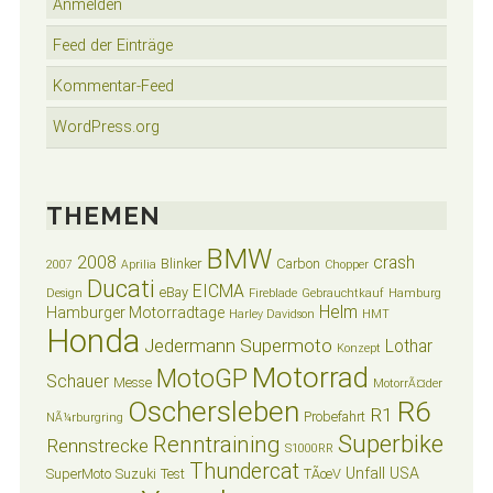
Anmelden
Feed der Einträge
Kommentar-Feed
WordPress.org
THEMEN
BMW
2008
crash
Blinker
Carbon
2007
Aprilia
Chopper
Ducati
EICMA
eBay
Design
Fireblade
Gebrauchtkauf
Hamburg
Helm
Hamburger Motorradtage
Harley Davidson
HMT
Honda
Jedermann Supermoto
Lothar
Konzept
Motorrad
MotoGP
Schauer
Messe
MotorrÃ¤der
Oschersleben
R6
R1
Probefahrt
NÃ¼rburgring
Superbike
Renntraining
Rennstrecke
S1000RR
Thundercat
Unfall
USA
SuperMoto
Suzuki
Test
TÃœV