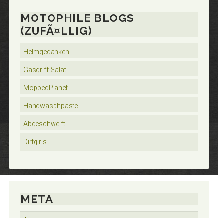
MOTOPHILE BLOGS
(ZUFÃ¤LLIG)
Helmgedanken
Gasgriff Salat
MoppedPlanet
Handwaschpaste
Abgeschweift
Dirtgirls
META