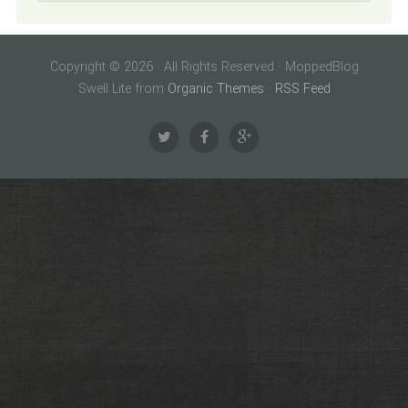
Copyright © 2026 · All Rights Reserved · MoppedBlog
Swell Lite from
Organic Themes
·
RSS Feed