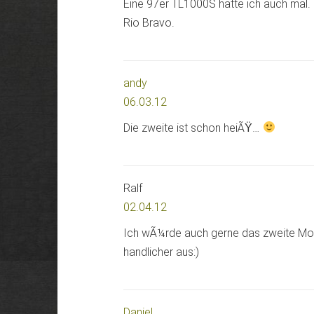
Eine 97er TL1000S hatte ich auch mal. 
Rio Bravo.
andy
06.03.12
Die zweite ist schon heiÃŸ…
Ralf
02.04.12
Ich wÃ¼rde auch gerne das zweite Mot
handlicher aus:)
Daniel