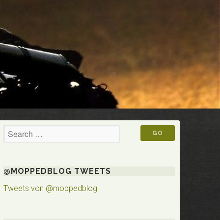
@MOPPEDBLOG TWEETS
Tweets von @moppedblog