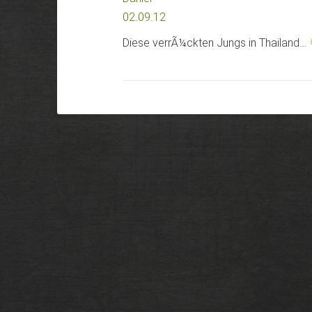
02.09.12
Diese verrÃ¼ckten Jungs in Thailand…