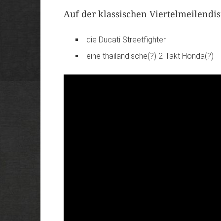
Auf der klassischen Viertelmeilendis
die Ducati Streetfighter
eine thailändische(?) 2-Takt Honda(?)