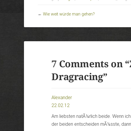
←
Wie weit würde man gehen?
7 Comments on “
Dragracing
”
Alexander
22.02.12
Am liebsten natÃ¼rlich beide. Wenn ich
der beiden entscheiden mÃ¼sste, dan