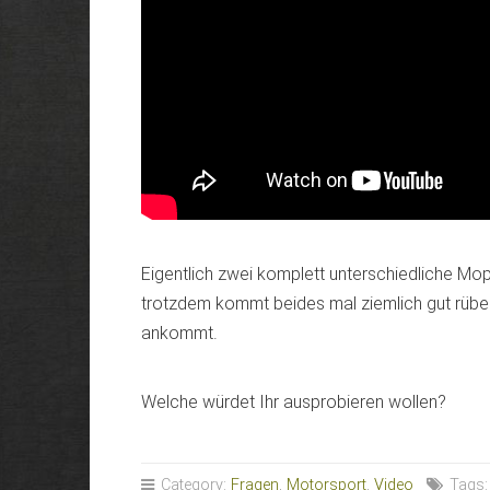
Eigentlich zwei komplett unterschiedliche Mop
trotzdem kommt beides mal ziemlich gut rübe
ankommt.
Welche würdet Ihr ausprobieren wollen?
Category:
Fragen
,
Motorsport
,
Video
Tags