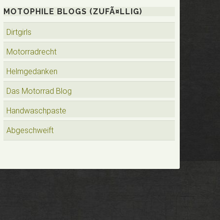
MOTOPHILE BLOGS (ZUFÃ¤LLIG)
Dirtgirls
Motorradrecht
Helmgedanken
Das Motorrad Blog
Handwaschpaste
Abgeschweift