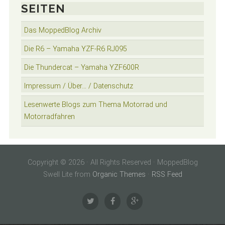
SEITEN
Das MoppedBlog Archiv
Die R6 – Yamaha YZF-R6 RJ095
Die Thundercat – Yamaha YZF600R
Impressum / Über… / Datenschutz
Lesenwerte Blogs zum Thema Motorrad und
Motorradfahren
Copyright © 2026 · All Rights Reserved · MoppedBlog
Swell Lite from
Organic Themes
·
RSS Feed