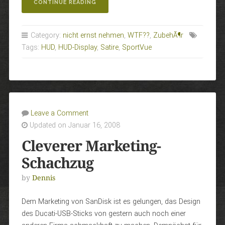
„HUD
CONTINUE READING
DISPLAY
FÜR
FORTGESCHRITTENE“
Category:
nicht ernst nehmen
,
WTF??
,
ZubehÃ¶r
Tags:
HUD
,
HUD-Display
,
Satire
,
SportVue
Leave a Comment
Updated on Januar 16, 2008
Cleverer Marketing-
Schachzug
by
Dennis
Dem Marketing von SanDisk ist es gelungen, das Design
des Ducati-USB-Sticks von gestern auch noch einer