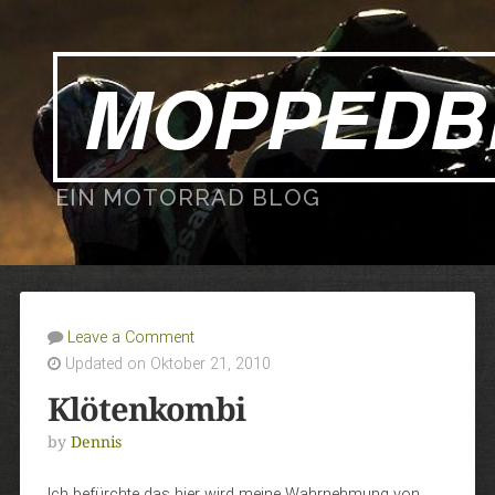
MOPPEDB
EIN MOTORRAD BLOG
Leave a Comment
Updated on Oktober 21, 2010
Klötenkombi
by
Dennis
Ich befürchte das hier wird meine Wahrnehmung von