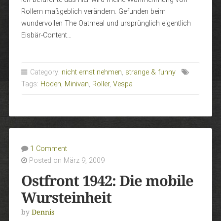
Rollern maßgeblich verändern. Gefunden beim
wundervollen The Oatmeal und ursprünglich eigentlich
Eisbär-Content…
Category:
nicht ernst nehmen
,
strange & funny
Tags:
Hoden
,
Minivan
,
Roller
,
Vespa
1 Comment
Posted on März 9, 2009
Ostfront 1942: Die mobile
Wursteinheit
by
Dennis