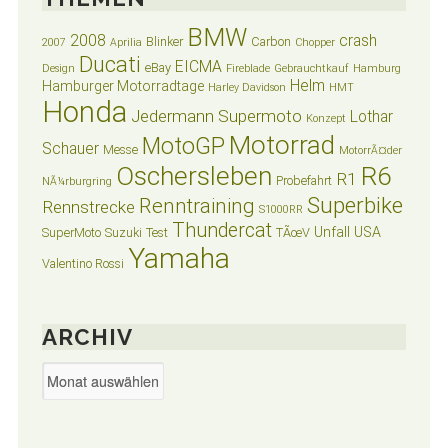
BMW
2008
crash
Blinker
Carbon
2007
Aprilia
Chopper
Ducati
EICMA
eBay
Design
Fireblade
Gebrauchtkauf
Hamburg
Helm
Hamburger Motorradtage
Harley Davidson
HMT
Honda
Jedermann Supermoto
Lothar
Konzept
Motorrad
MotoGP
Schauer
Messe
MotorrÃ¤der
Oschersleben
R6
R1
Probefahrt
NÃ¼rburgring
Superbike
Renntraining
Rennstrecke
S1000RR
Thundercat
Unfall
USA
SuperMoto
Suzuki
Test
TÃœV
Yamaha
Valentino Rossi
ARCHIV
Archiv