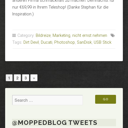
anderen Firma schmackhaft zu machen. Demnächst für
nur €69,99 in Ihrem Teleshop! (Danke Stephan für die
Inspiration.)
Category:
Bildreize
,
Marketing
,
nicht ernst nehmen
Tags:
Dirt Devil
,
Ducati
,
Photoshop
,
SanDisk
,
USB Stick
Seitennummerierung
Next
1
2
3
»
Page
der
Beiträge
@MOPPEDBLOG TWEETS