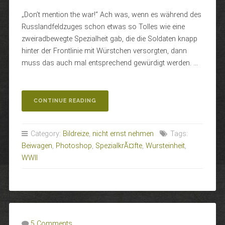
„Don’t mention the war!“ Ach was, wenn es während des
Russlandfeldzuges schon etwas so Tolles wie eine
zweiradbewegte Spezialheit gab, die die Soldaten knapp
hinter der Frontlinie mit Würstchen versorgten, dann
muss das auch mal entsprechend gewürdigt werden. …
„OSTFRONT
CONTINUE READING
1942:
DIE
MOBILE
Category:
Bildreize
,
nicht ernst nehmen
Tags:
WURSTEINHEIT“
Beiwagen
,
Photoshop
,
SpezialkrÃ¤fte
,
Wursteinheit
,
WWII
5 Comments