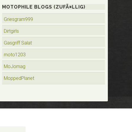
MOTOPHILE BLOGS (ZUFÃ¤LLIG)
Griesgram999
Dirtgirls
Gasgriff Salat
moto1203
MoJomag
MoppedPlanet