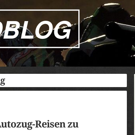
DBLOG
ug
Autozug-Reisen zu