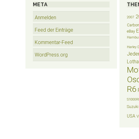
META
THE
2
Anmelden
2007
Carbo
Feed der Einträge
eBay
Hambu
Kommentar-Feed
Harley 
Jede
WordPress.org
Lotha
Mo
Osc
R6
S1000R
Suzuki
USA
V