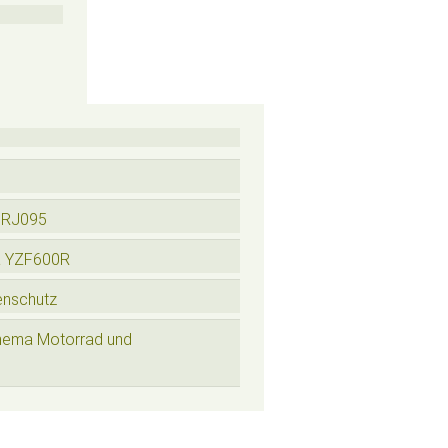
 RJ095
a YZF600R
enschutz
hema Motorrad und