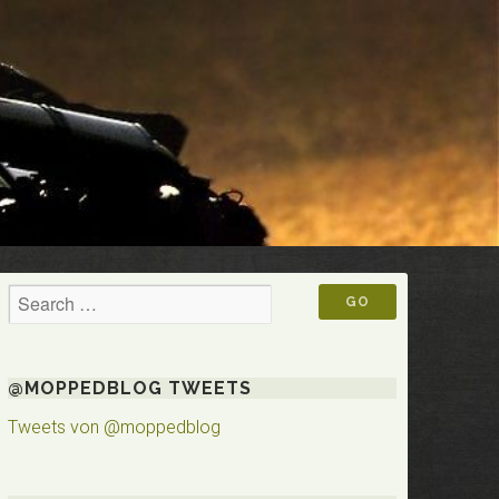
@MOPPEDBLOG TWEETS
Tweets von @moppedblog