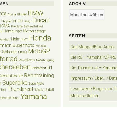
MEN
ARCHIV
BMW
Archiv
008
Blinker
Aprilia
Ducati
crash
n
Chopper
Design
EICMA
Fireblade
Gebrauchtkauf
Hamburger Motorradtage
rg
Honda
SEITEN
Helm
Davidson
HMT
rmann Supermoto
Konzept
Das MoppedBlog Archiv
MotoGP
r Schauer
Messe
torrad
Die R6 – Yamaha YZF-R6
MotorrÃ¤der
NÃ¼rburgring
hersleben
R1
Die Thundercat – Yamah
Probefahrt
Renntraining
Rennstrecke
Impressum / Über… / Dat
Superbike
SuperMoto
R
Thundercat
Lesenwerte Blogs zum T
Unfall
Test
TÃœV
Yamaha
Motorradfahren
alentino Rossi