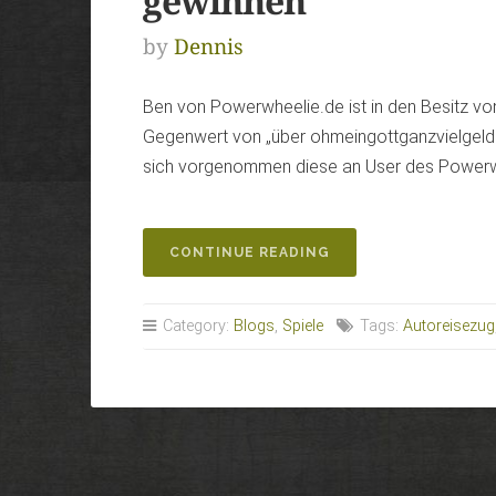
gewinnen
by
Dennis
Ben von Powerwheelie.de ist in den Besitz vo
Gegenwert von „über ohmeingottganzvielgeld
sich vorgenommen diese an User des Powerwh
„POWERWHEELIE.DE:
CONTINUE READING
2
AUTOZUG-
REISEN
Category:
Blogs
,
Spiele
Tags:
Autoreisezug
ZU
GEWINNEN“