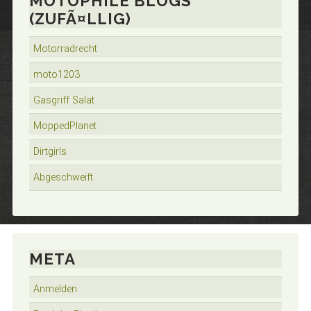
MOTOPHILE BLOGS
(ZUFÃ¤LLIG)
Motorradrecht
moto1203
Gasgriff Salat
MoppedPlanet
Dirtgirls
Abgeschweift
META
Anmelden