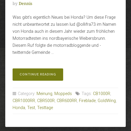
by
Dennis
Was gibt’s eigentlich Neues bei Honda? Um diese Frage
nicht unbeantwortet zu lassen lud @ollifra73 im Namen
von Honda auch in diesem Jahr wieder zum fröhlichen
Motorradtesten ins nordbayerische Weibersbrunn.
Diesem Ruf folgte die motorradbloggende und -
twitternde Gemeinde …
„HONDA
CONTINUE READING
TESTTAGE
2013“
Category:
Meinung
,
Moppeds
Tags:
CB1000R
,
CBR1000RR
,
CBR500R
,
CBR600RR
,
Fireblade
,
GoldWing
,
Honda
,
Test
,
Testtage