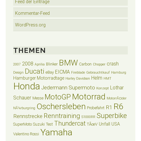
Feed der Einträge
Kommentar-Feed
WordPress.org
THEMEN
BMW
2008
crash
Blinker
Carbon
2007
Aprilia
Chopper
Ducati
EICMA
eBay
Design
Fireblade
Gebrauchtkauf
Hamburg
Helm
Hamburger Motorradtage
Harley Davidson
HMT
Honda
Jedermann Supermoto
Lothar
Konzept
Motorrad
MotoGP
Schauer
Messe
MotorrÃ¤der
Oschersleben
R6
R1
Probefahrt
NÃ¼rburgring
Superbike
Renntraining
Rennstrecke
S1000RR
Thundercat
Unfall
USA
SuperMoto
Suzuki
Test
TÃœV
Yamaha
Valentino Rossi