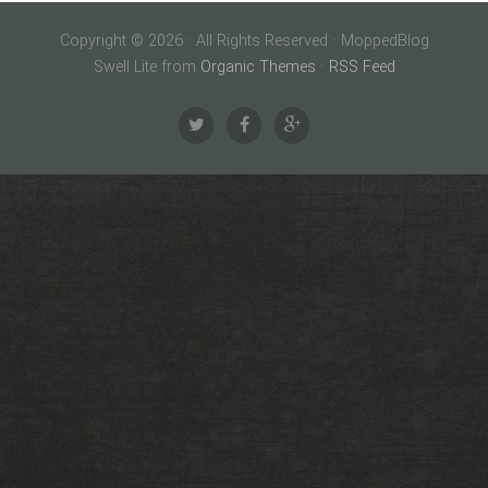
Copyright © 2026 · All Rights Reserved · MoppedBlog
Swell Lite from
Organic Themes
·
RSS Feed