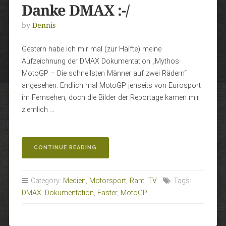
Danke DMAX :-/
by
Dennis
Gestern habe ich mir mal (zur Hälfte) meine
Aufzeichnung der DMAX Dokumentation „Mythos
MotoGP – Die schnellsten Männer auf zwei Rädern“
angesehen. Endlich mal MotoGP jenseits von Eurosport
im Fernsehen, doch die Bilder der Reportage kamen mir
ziemlich …
„DANKE
CONTINUE READING
DMAX
:-/“
Category:
Medien
,
Motorsport
,
Rant
,
TV
Tags:
DMAX
,
Dokumentation
,
Faster
,
MotoGP