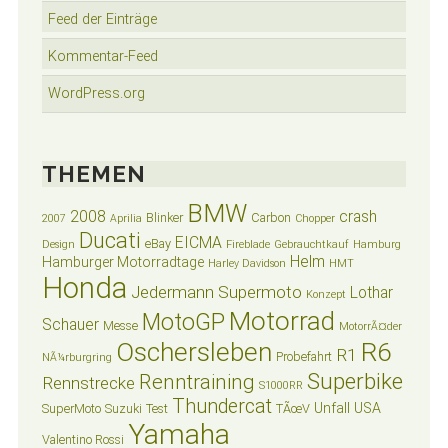
Feed der Einträge
Kommentar-Feed
WordPress.org
THEMEN
BMW
2008
crash
Blinker
Carbon
2007
Aprilia
Chopper
Ducati
EICMA
eBay
Design
Fireblade
Gebrauchtkauf
Hamburg
Helm
Hamburger Motorradtage
Harley Davidson
HMT
Honda
Jedermann Supermoto
Lothar
Konzept
Motorrad
MotoGP
Schauer
Messe
MotorrÃ¤der
Oschersleben
R6
R1
Probefahrt
NÃ¼rburgring
Superbike
Renntraining
Rennstrecke
S1000RR
Thundercat
Unfall
USA
SuperMoto
Suzuki
Test
TÃœV
Yamaha
Valentino Rossi