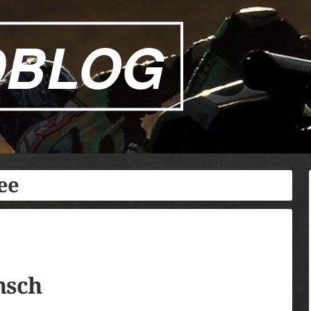
DBLOG
ee
nsch