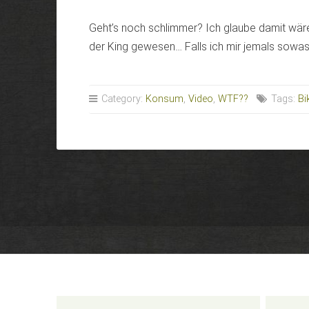
Geht’s noch schlimmer? Ich glaube damit wär
der King gewesen… Falls ich mir jemals sowas i
Category:
Konsum
,
Video
,
WTF??
Tags:
Bi