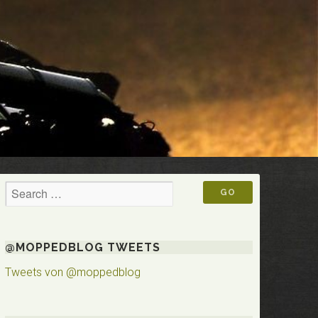
@MOPPEDBLOG TWEETS
Tweets von @moppedblog