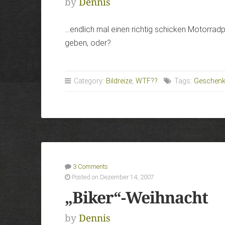
by
Dennis
…endlich mal einen richtig schicken Motorradp
geben, oder?
Category:
Bildreize
,
WTF??
Tags:
Geschenk
3 Comments
Posted on Dezember 14, 2007
„Biker“-Weihnacht
by
Dennis