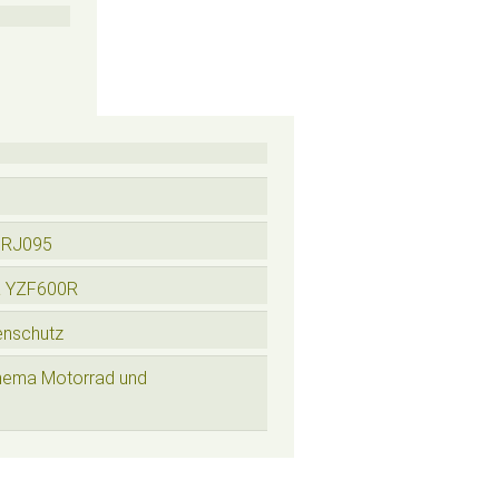
 RJ095
a YZF600R
enschutz
hema Motorrad und