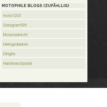
MOTOPHILE BLOGS (ZUFÃ¤LLIG)
moto1203
Griesgram999
Motorradrecht
Helmgedanken
Dirtgirls
Handwaschpaste