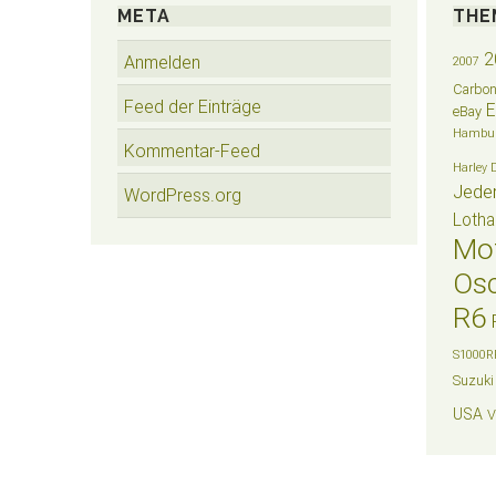
META
THE
2
Anmelden
2007
Carbo
Feed der Einträge
eBay
Hambu
Kommentar-Feed
Harley 
Jede
WordPress.org
Lotha
Mo
Osc
R6
S1000R
Suzuki
USA
V