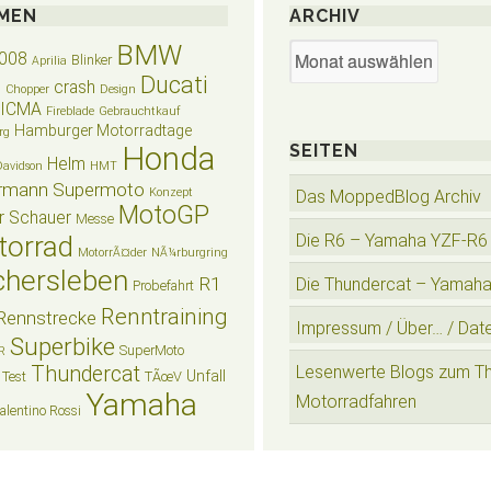
MEN
ARCHIV
BMW
Archiv
008
Blinker
Aprilia
Ducati
crash
n
Chopper
Design
EICMA
Fireblade
Gebrauchtkauf
Hamburger Motorradtage
rg
Honda
SEITEN
Helm
Davidson
HMT
rmann Supermoto
Konzept
Das MoppedBlog Archiv
MotoGP
r Schauer
Messe
torrad
Die R6 – Yamaha YZF-R6
MotorrÃ¤der
NÃ¼rburgring
hersleben
R1
Die Thundercat – Yamah
Probefahrt
Renntraining
Rennstrecke
Impressum / Über… / Dat
Superbike
SuperMoto
R
Thundercat
Lesenwerte Blogs zum T
Unfall
Test
TÃœV
Yamaha
Motorradfahren
alentino Rossi