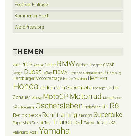
Feed der Einträge
Kommentar-Feed
WordPress.org
THEMEN
BMW
2008
crash
Blinker
Carbon
2007
Aprilia
Chopper
Ducati
EICMA
eBay
Design
Fireblade
Gebrauchtkauf
Hamburg
Helm
Hamburger Motorradtage
Harley Davidson
HMT
Honda
Jedermann Supermoto
Lothar
Konzept
Motorrad
MotoGP
Schauer
Messe
MotorrÃ¤der
Oschersleben
R6
R1
Probefahrt
NÃ¼rburgring
Superbike
Renntraining
Rennstrecke
S1000RR
Thundercat
Unfall
USA
SuperMoto
Suzuki
Test
TÃœV
Yamaha
Valentino Rossi