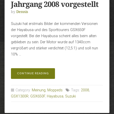
Jahrgang 2008 vorgestellt
by
Dennis
Suzuki hat erstmals Bilder der kommenden Versionen
der Hayabusa und des Sporttourers GSX650F
vorgestellt. Bei der Hayabusa scheint alles beim alten
geblieben zu sein. Der Motor wurde auf 1340ccm
vergrößert und stärker verdichtet (12,5:1) und soll nun
10% …
„HAYABUSA
CONTINUE READING
UND
GSX650F
JAHRGANG
Category:
Meinung
,
Moppeds
Tags:
2008
,
2008
GSX1300R
,
GSX650F
,
Hayabusa
,
Suzuki
VORGESTELLT“