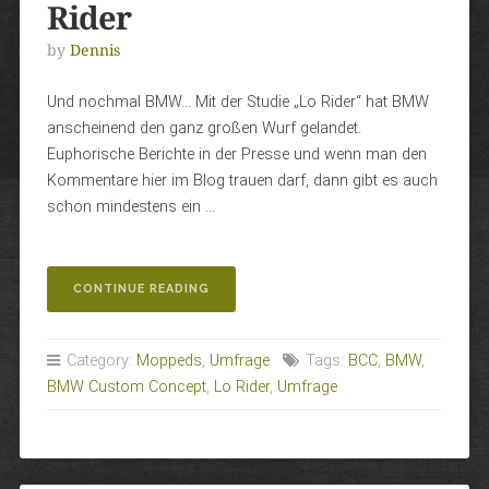
Rider
by
Dennis
Und nochmal BMW… Mit der Studie „Lo Rider“ hat BMW
anscheinend den ganz großen Wurf gelandet.
Euphorische Berichte in der Presse und wenn man den
Kommentare hier im Blog trauen darf, dann gibt es auch
schon mindestens ein …
„UMFRAGE
CONTINUE READING
ZUR
BMW
LO
Category:
Moppeds
,
Umfrage
Tags:
BCC
,
BMW
,
RIDER“
BMW Custom Concept
,
Lo Rider
,
Umfrage