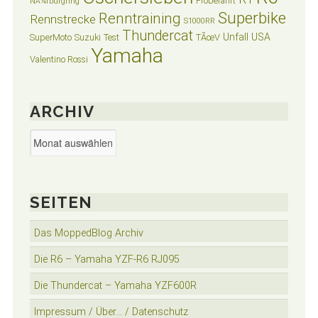
Probefahrt
NÃ¼rburgring
Superbike
Renntraining
Rennstrecke
S1000RR
Thundercat
Unfall
USA
SuperMoto
Suzuki
Test
TÃœV
Yamaha
Valentino Rossi
ARCHIV
Archiv
SEITEN
Das MoppedBlog Archiv
Die R6 – Yamaha YZF-R6 RJ095
Die Thundercat – Yamaha YZF600R
Impressum / Über… / Datenschutz