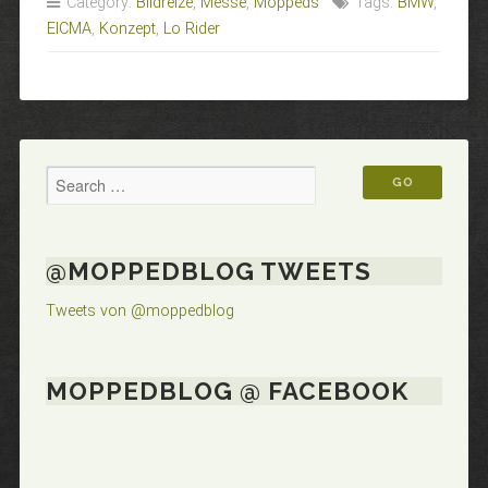
Category:
Bildreize
,
Messe
,
Moppeds
Tags:
BMW
,
LO
EICMA
,
Konzept
,
Lo Rider
RIDER“
@MOPPEDBLOG TWEETS
Tweets von @moppedblog
MOPPEDBLOG @ FACEBOOK