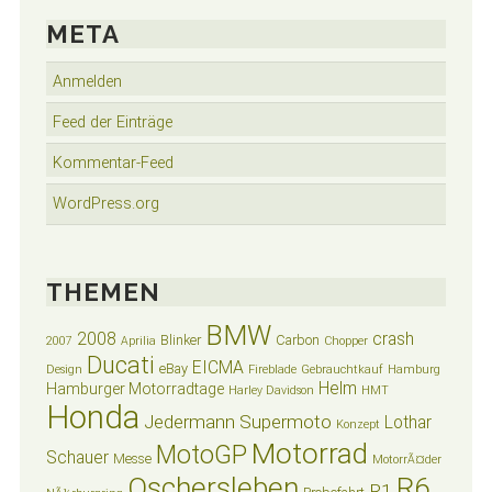
META
Anmelden
Feed der Einträge
Kommentar-Feed
WordPress.org
THEMEN
BMW
2008
crash
Blinker
Carbon
2007
Aprilia
Chopper
Ducati
EICMA
eBay
Design
Fireblade
Gebrauchtkauf
Hamburg
Helm
Hamburger Motorradtage
Harley Davidson
HMT
Honda
Jedermann Supermoto
Lothar
Konzept
Motorrad
MotoGP
Schauer
Messe
MotorrÃ¤der
Oschersleben
R6
R1