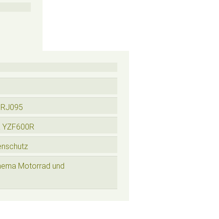
 RJ095
a YZF600R
enschutz
hema Motorrad und