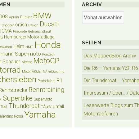
MEN
ARCHIV
BMW
Archiv
008
Blinker
Aprilia
Ducati
crash
n
Chopper
Design
EICMA
Fireblade
Gebrauchtkauf
Hamburger Motorradtage
rg
Honda
SEITEN
Helm
Davidson
HMT
rmann Supermoto
Konzept
Das MoppedBlog Archiv
MotoGP
r Schauer
Messe
torrad
Die R6 – Yamaha YZF-R6
MotorrÃ¤der
NÃ¼rburgring
hersleben
R1
Die Thundercat – Yamah
Probefahrt
Renntraining
Rennstrecke
Impressum / Über… / Dat
Superbike
SuperMoto
R
Thundercat
Lesenwerte Blogs zum T
Unfall
Test
TÃœV
Yamaha
Motorradfahren
alentino Rossi