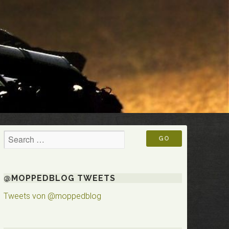
@MOPPEDBLOG TWEETS
Tweets von @moppedblog