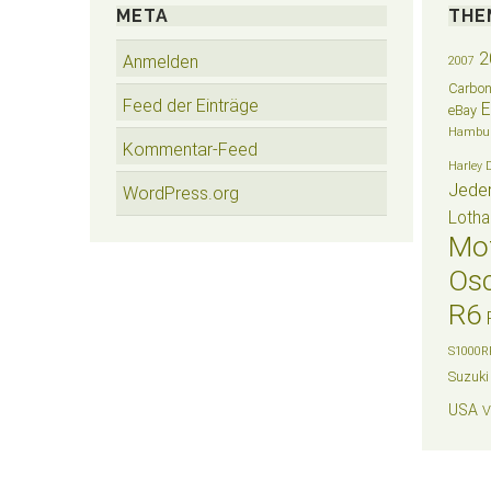
META
THE
2
Anmelden
2007
Carbo
Feed der Einträge
eBay
Hambu
Kommentar-Feed
Harley 
Jede
WordPress.org
Lotha
Mo
Osc
R6
S1000R
Suzuki
USA
V