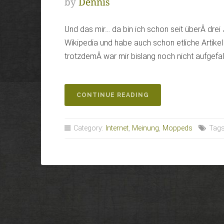
by
Dennis
Und das mir… da bin ich schon seit überÂ drei
Wikipedia und habe auch schon etliche Artik
trotzdemÂ war mir bislang noch nicht aufgefall
„DAS
CONTINUE READING
EIGENE
MOTORRAD
IN
Category:
Internet
,
Meinung
,
Moppeds
Tag
DER
WIKIPEDIA“