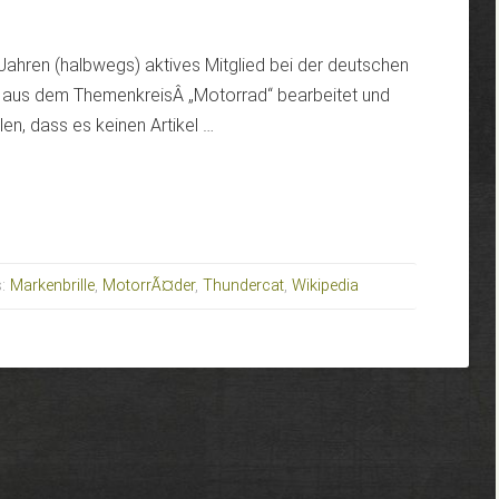
 Jahren (halbwegs) aktives Mitglied bei der deutschen
el aus dem ThemenkreisÂ „Motorrad“ bearbeitet und
en, dass es keinen Artikel …
s:
Markenbrille
,
MotorrÃ¤der
,
Thundercat
,
Wikipedia