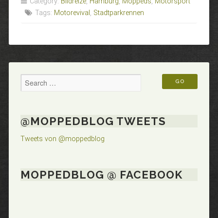
Category:
Bildreize
,
Hamburg
,
Moppeds
,
Motorsport
Tags:
Motorevival
,
Stadtparkrennen
@MOPPEDBLOG TWEETS
Tweets von @moppedblog
MOPPEDBLOG @ FACEBOOK