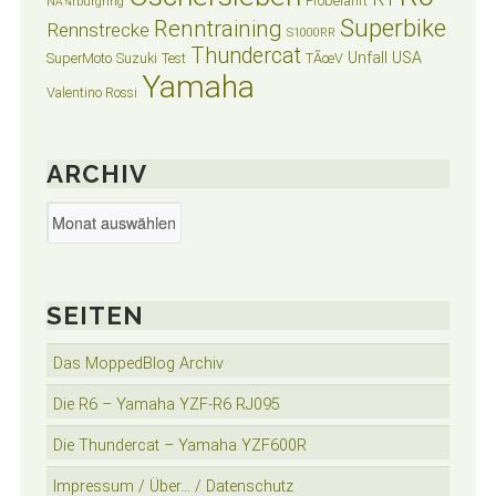
Probefahrt
NÃ¼rburgring
Superbike
Renntraining
Rennstrecke
S1000RR
Thundercat
Unfall
USA
SuperMoto
Suzuki
Test
TÃœV
Yamaha
Valentino Rossi
ARCHIV
Archiv
SEITEN
Das MoppedBlog Archiv
Die R6 – Yamaha YZF-R6 RJ095
Die Thundercat – Yamaha YZF600R
Impressum / Über… / Datenschutz