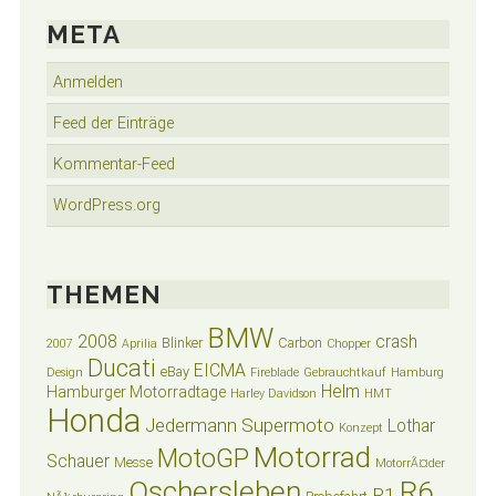
META
Anmelden
Feed der Einträge
Kommentar-Feed
WordPress.org
THEMEN
BMW
2008
crash
Blinker
Carbon
2007
Aprilia
Chopper
Ducati
EICMA
eBay
Design
Fireblade
Gebrauchtkauf
Hamburg
Helm
Hamburger Motorradtage
Harley Davidson
HMT
Honda
Jedermann Supermoto
Lothar
Konzept
Motorrad
MotoGP
Schauer
Messe
MotorrÃ¤der
Oschersleben
R6
R1