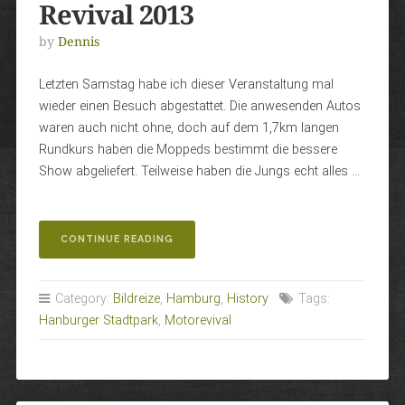
Revival 2013
by
Dennis
Letzten Samstag habe ich dieser Veranstaltung mal
wieder einen Besuch abgestattet. Die anwesenden Autos
waren auch nicht ohne, doch auf dem 1,7km langen
Rundkurs haben die Moppeds bestimmt die bessere
Show abgeliefert. Teilweise haben die Jungs echt alles …
„HAMBURGER
CONTINUE READING
STADTPARK
REVIVAL
2013“
Category:
Bildreize
,
Hamburg
,
History
Tags:
Hanburger Stadtpark
,
Motorevival