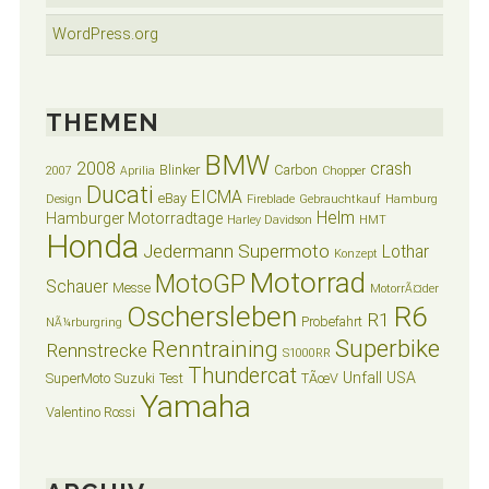
WordPress.org
THEMEN
BMW
2008
crash
Blinker
Carbon
2007
Aprilia
Chopper
Ducati
EICMA
eBay
Design
Fireblade
Gebrauchtkauf
Hamburg
Helm
Hamburger Motorradtage
Harley Davidson
HMT
Honda
Jedermann Supermoto
Lothar
Konzept
Motorrad
MotoGP
Schauer
Messe
MotorrÃ¤der
Oschersleben
R6
R1
Probefahrt
NÃ¼rburgring
Superbike
Renntraining
Rennstrecke
S1000RR
Thundercat
Unfall
USA
SuperMoto
Suzuki
Test
TÃœV
Yamaha
Valentino Rossi