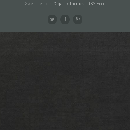
Swell Lite from
Organic Themes
·
RSS Feed