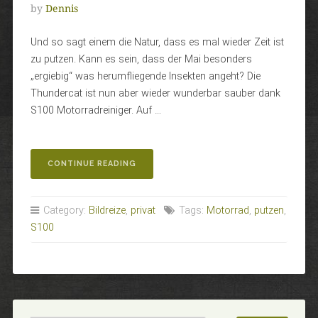
by
Dennis
Und so sagt einem die Natur, dass es mal wieder Zeit ist
zu putzen. Kann es sein, dass der Mai besonders
„ergiebig“ was herumfliegende Insekten angeht? Die
Thundercat ist nun aber wieder wunderbar sauber dank
S100 Motorradreiniger. Auf …
„DIE
CONTINUE READING
NATUR
RUFT“
Category:
Bildreize
,
privat
Tags:
Motorrad
,
putzen
,
S100