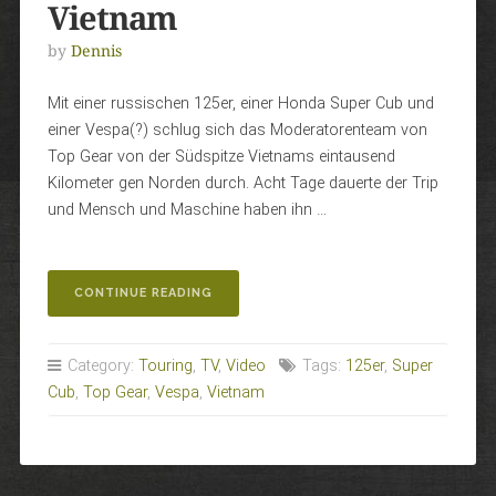
Vietnam
by
Dennis
Mit einer russischen 125er, einer Honda Super Cub und
einer Vespa(?) schlug sich das Moderatorenteam von
Top Gear von der Südspitze Vietnams eintausend
Kilometer gen Norden durch. Acht Tage dauerte der Trip
und Mensch und Maschine haben ihn …
„1000
CONTINUE READING
MEILEN
DURCH
VIETNAM“
Category:
Touring
,
TV
,
Video
Tags:
125er
,
Super
Cub
,
Top Gear
,
Vespa
,
Vietnam