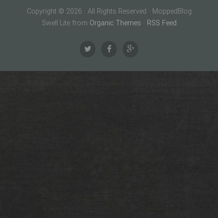
Copyright © 2026 · All Rights Reserved · MoppedBlog
Swell Lite from
Organic Themes
·
RSS Feed