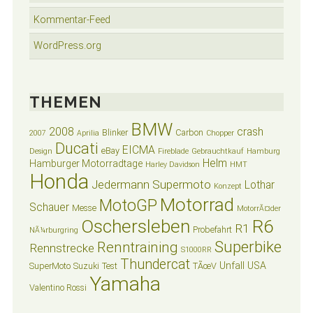
Kommentar-Feed
WordPress.org
THEMEN
BMW
2008
crash
Blinker
Carbon
2007
Aprilia
Chopper
Ducati
EICMA
eBay
Design
Fireblade
Gebrauchtkauf
Hamburg
Helm
Hamburger Motorradtage
Harley Davidson
HMT
Honda
Jedermann Supermoto
Lothar
Konzept
Motorrad
MotoGP
Schauer
Messe
MotorrÃ¤der
Oschersleben
R6
R1
Probefahrt
NÃ¼rburgring
Superbike
Renntraining
Rennstrecke
S1000RR
Thundercat
Unfall
USA
SuperMoto
Suzuki
Test
TÃœV
Yamaha
Valentino Rossi