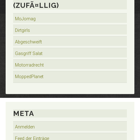
(ZUFÃ¤LLIG)
MoJomag
Dirtgirls
Abgeschweift
Gasgriff Salat
Motorradrecht
MoppedPlanet
META
Anmelden
Feed der Einträge