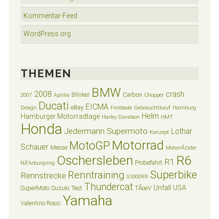
Kommentar-Feed
WordPress.org
THEMEN
BMW
2008
crash
Blinker
Carbon
2007
Aprilia
Chopper
Ducati
EICMA
eBay
Design
Fireblade
Gebrauchtkauf
Hamburg
Helm
Hamburger Motorradtage
Harley Davidson
HMT
Honda
Jedermann Supermoto
Lothar
Konzept
Motorrad
MotoGP
Schauer
Messe
MotorrÃ¤der
Oschersleben
R6
R1
Probefahrt
NÃ¼rburgring
Superbike
Renntraining
Rennstrecke
S1000RR
Thundercat
Unfall
USA
SuperMoto
Suzuki
Test
TÃœV
Yamaha
Valentino Rossi