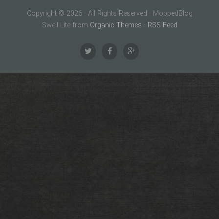
Copyright © 2026 · All Rights Reserved · MoppedBlog
Swell Lite from
Organic Themes
·
RSS Feed