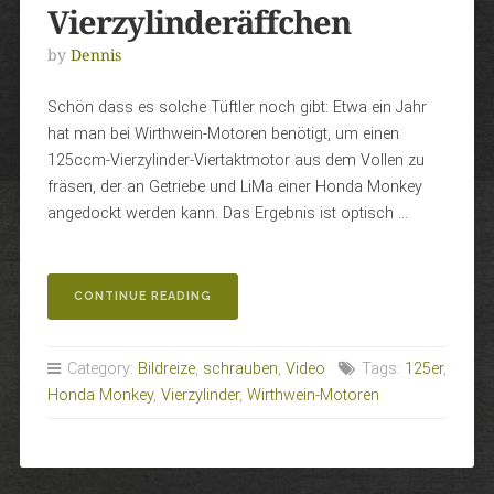
Vierzylinderäffchen
by
Dennis
Schön dass es solche Tüftler noch gibt: Etwa ein Jahr
hat man bei Wirthwein-Motoren benötigt, um einen
125ccm-Vierzylinder-Viertaktmotor aus dem Vollen zu
fräsen, der an Getriebe und LiMa einer Honda Monkey
angedockt werden kann. Das Ergebnis ist optisch …
„VIERZYLINDERÄFFCHEN“
CONTINUE READING
Category:
Bildreize
,
schrauben
,
Video
Tags:
125er
,
Honda Monkey
,
Vierzylinder
,
Wirthwein-Motoren