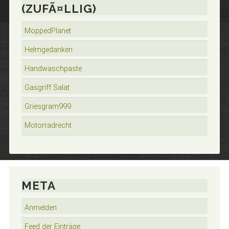
(ZUFÃ¤LLIG)
MoppedPlanet
Helmgedanken
Handwaschpaste
Gasgriff Salat
Griesgram999
Motorradrecht
META
Anmelden
Feed der Einträge