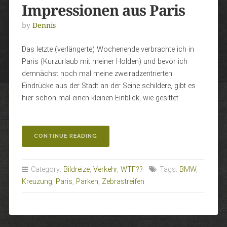
Impressionen aus Paris
by
Dennis
Das letzte (verlängerte) Wochenende verbrachte ich in
Paris (Kurzurlaub mit meiner Holden) und bevor ich
demnächst noch mal meine zweiradzentrierten
Eindrücke aus der Stadt an der Seine schildere, gibt es
hier schon mal einen kleinen Einblick, wie gesittet …
„IMPRESSIONEN
CONTINUE READING
AUS
PARIS“
Category:
Bildreize
,
Verkehr
,
WTF??
Tags:
BMW
,
Kreuzung
,
Paris
,
Parken
,
Zebrastreifen