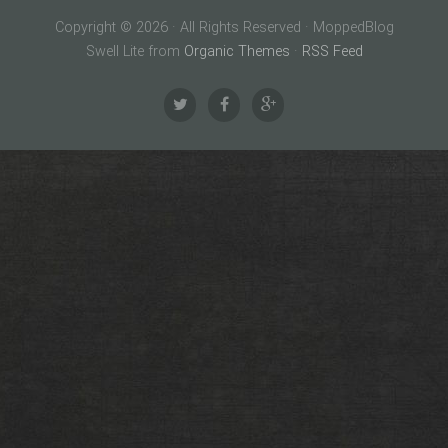
Copyright © 2026 · All Rights Reserved · MoppedBlog
Swell Lite from
Organic Themes
·
RSS Feed