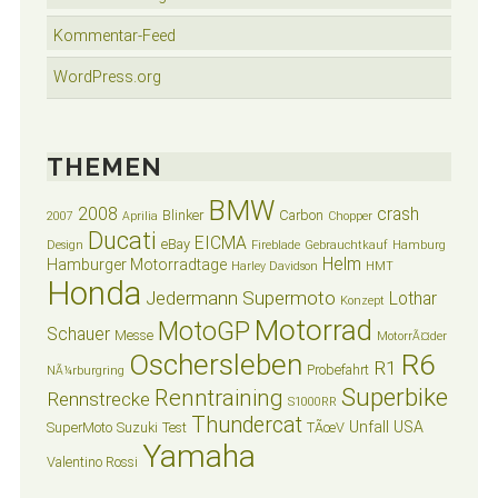
Kommentar-Feed
WordPress.org
THEMEN
BMW
2008
crash
Blinker
Carbon
2007
Aprilia
Chopper
Ducati
EICMA
eBay
Design
Fireblade
Gebrauchtkauf
Hamburg
Helm
Hamburger Motorradtage
Harley Davidson
HMT
Honda
Jedermann Supermoto
Lothar
Konzept
Motorrad
MotoGP
Schauer
Messe
MotorrÃ¤der
Oschersleben
R6
R1
Probefahrt
NÃ¼rburgring
Superbike
Renntraining
Rennstrecke
S1000RR
Thundercat
Unfall
USA
SuperMoto
Suzuki
Test
TÃœV
Yamaha
Valentino Rossi