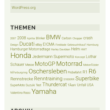
WordPress.org
THEMEN
BMW
2008
crash
Blinker
Carbon
2007
Aprilia
Chopper
Ducati
EICMA
eBay
Design
Fireblade
Gebrauchtkauf
Hamburg
Helm
Hamburger Motorradtage
Harley Davidson
HMT
Honda
Jedermann Supermoto
Lothar
Konzept
Motorrad
MotoGP
Schauer
Messe
MotorrÃ¤der
Oschersleben
R6
R1
Probefahrt
NÃ¼rburgring
Superbike
Renntraining
Rennstrecke
S1000RR
Thundercat
Unfall
USA
SuperMoto
Suzuki
Test
TÃœV
Yamaha
Valentino Rossi