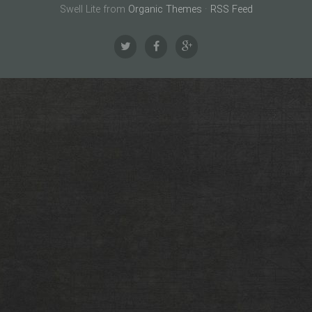
Swell Lite from
Organic Themes
·
RSS Feed