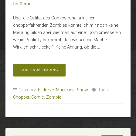
by
Dennis
Über die Qulität des Comics rund um einen
chopperfahrenden Zombies konnte ich mir noch keine
Meinung bilden aber wie man auf einer Comicmesse ein
wenig Publicity bekommt, das wissen die Macher…
Wirklich sehr „lecker“. Keine Ahnung, ob die …
„CHOPPER
CONTINUE READING
ZOMBIE!“
Category:
Bildreize
,
Marketing
,
Show
Tags:
Chopper
,
Comic
,
Zombie