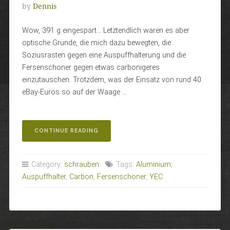
by
Dennis
Wow, 391 g eingespart… Letztendlich waren es aber
optische Gründe, die mich dazu bewegten, die
Soziusrasten gegen eine Auspuffhalterung und die
Fersenschoner gegen etwas carbonigeres
einzutauschen. Trotzdem, was der Einsatz von rund 40
eBay-Euros so auf der Waage …
„AUFS
CONTINUE READING
LETZTE
GRAMM“
Category:
schrauben
Tags:
Aluminium
,
Auspuffhalter
,
Carbon
,
Fersenschoner
,
YEC