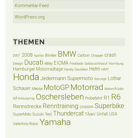
Kommentar-Feed
WordPress.org
THEMEN
BMW
2008
crash
Blinker
Carbon
2007
Aprilia
Chopper
Ducati
EICMA
eBay
Design
Fireblade
Gebrauchtkauf
Hamburg
Helm
Hamburger Motorradtage
Harley Davidson
HMT
Honda
Jedermann Supermoto
Lothar
Konzept
Motorrad
MotoGP
Schauer
Messe
MotorrÃ¤der
Oschersleben
R6
R1
Probefahrt
NÃ¼rburgring
Superbike
Renntraining
Rennstrecke
S1000RR
Thundercat
Unfall
USA
SuperMoto
Suzuki
Test
TÃœV
Yamaha
Valentino Rossi