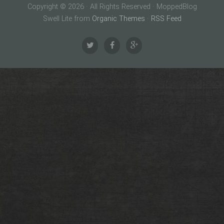
Copyright © 2026 · All Rights Reserved · MoppedBlog
Swell Lite from
Organic Themes
·
RSS Feed