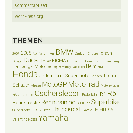
Kommentar-Feed
WordPress.org
THEMEN
BMW
2008
crash
Blinker
Carbon
2007
Aprilia
Chopper
Ducati
EICMA
eBay
Design
Fireblade
Gebrauchtkauf
Hamburg
Helm
Hamburger Motorradtage
Harley Davidson
HMT
Honda
Jedermann Supermoto
Lothar
Konzept
Motorrad
MotoGP
Schauer
Messe
MotorrÃ¤der
Oschersleben
R6
R1
Probefahrt
NÃ¼rburgring
Superbike
Renntraining
Rennstrecke
S1000RR
Thundercat
Unfall
USA
SuperMoto
Suzuki
Test
TÃœV
Yamaha
Valentino Rossi