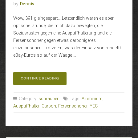
by
Dennis
Wow, 391 g eingespart… Letztendlich waren es aber
optische Gründe, die mich dazu bewegten, die
Soziusrasten gegen eine Auspuffhalterung und die
Fersenschoner gegen etwas carbonigeres
einzutauschen. Trotzdem, was der Einsatz von rund 40
eBay-Euros so auf der Waage …
„AUFS
CONTINUE READING
LETZTE
GRAMM“
Category:
schrauben
Tags:
Aluminium
,
Auspuffhalter
,
Carbon
,
Fersenschoner
,
YEC