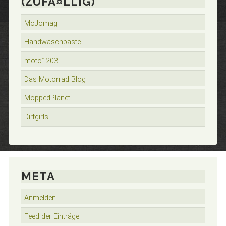
(ZUFÃ¤LLIG)
MoJomag
Handwaschpaste
moto1203
Das Motorrad Blog
MoppedPlanet
Dirtgirls
META
Anmelden
Feed der Einträge