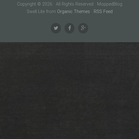
Copyright © 2026 · All Rights Reserved · MoppedBlog
Swell Lite from
Organic Themes
·
RSS Feed