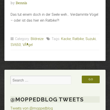
by
Dennis
Das tut einem doch in der Seele weh… Verdammte Vögel
– oder ist das hier ein Ratbike?!
Category:
Bildreize
Tags:
Kacke
,
Ratbike
,
Suzuki
,
SV650
,
VÃ¶gel
@MOPPEDBLOG TWEETS
Tweets von @moppedblog