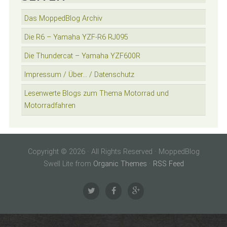
Das MoppedBlog Archiv
Die R6 – Yamaha YZF-R6 RJ095
Die Thundercat – Yamaha YZF600R
Impressum / Über… / Datenschutz
Lesenwerte Blogs zum Thema Motorrad und
Motorradfahren
Copyright © 2026 · All Rights Reserved · MoppedBlog
Swell Lite from
Organic Themes
·
RSS Feed