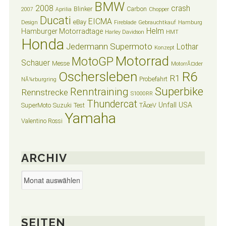
BMW
2008
crash
Blinker
Carbon
2007
Aprilia
Chopper
Ducati
EICMA
eBay
Design
Fireblade
Gebrauchtkauf
Hamburg
Helm
Hamburger Motorradtage
Harley Davidson
HMT
Honda
Jedermann Supermoto
Lothar
Konzept
Motorrad
MotoGP
Schauer
Messe
MotorrÃ¤der
Oschersleben
R6
R1
Probefahrt
NÃ¼rburgring
Superbike
Renntraining
Rennstrecke
S1000RR
Thundercat
Unfall
USA
SuperMoto
Suzuki
Test
TÃœV
Yamaha
Valentino Rossi
ARCHIV
Archiv
SEITEN