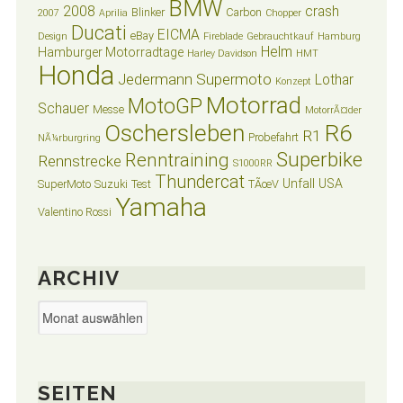
BMW
2008
crash
Blinker
Carbon
2007
Aprilia
Chopper
Ducati
EICMA
eBay
Design
Fireblade
Gebrauchtkauf
Hamburg
Helm
Hamburger Motorradtage
Harley Davidson
HMT
Honda
Jedermann Supermoto
Lothar
Konzept
Motorrad
MotoGP
Schauer
Messe
MotorrÃ¤der
Oschersleben
R6
R1
Probefahrt
NÃ¼rburgring
Superbike
Renntraining
Rennstrecke
S1000RR
Thundercat
Unfall
USA
SuperMoto
Suzuki
Test
TÃœV
Yamaha
Valentino Rossi
ARCHIV
Archiv
SEITEN