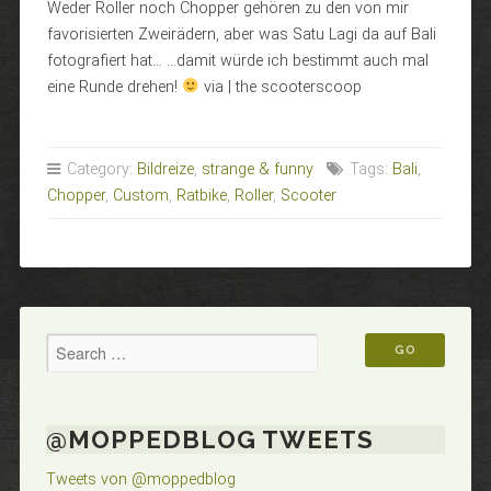
Weder Roller noch Chopper gehören zu den von mir
favorisierten Zweirädern, aber was Satu Lagi da auf Bali
fotografiert hat… …damit würde ich bestimmt auch mal
eine Runde drehen!
via | the scooterscoop
Category:
Bildreize
,
strange & funny
Tags:
Bali
,
Chopper
,
Custom
,
Ratbike
,
Roller
,
Scooter
@MOPPEDBLOG TWEETS
Tweets von @moppedblog