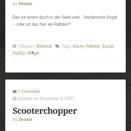
by
Dennis
Das tut einem doch in der Seele weh… Verdammte Vögel
– oder ist das hier ein Ratbike?!
Category:
Bildreize
Tags:
Kacke
,
Ratbike
,
Suzuki
,
SV650
,
VÃ¶gel
1 Comment
Updated on November 9, 2007
Scooterchopper
by
Dennis