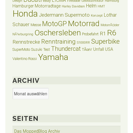
EICMA
eBay
Design
Fireblade
Gebrauchtkauf
Hamburg
Helm
Hamburger Motorradtage
Harley Davidson
HMT
Honda
Jedermann Supermoto
Lothar
Konzept
Motorrad
MotoGP
Schauer
Messe
MotorrÃ¤der
Oschersleben
R6
R1
Probefahrt
NÃ¼rburgring
Superbike
Renntraining
Rennstrecke
S1000RR
Thundercat
Unfall
USA
SuperMoto
Suzuki
Test
TÃœV
Yamaha
Valentino Rossi
ARCHIV
Archiv
SEITEN
Das MoppedBlog Archiv