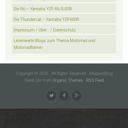
Die R6 – Yamaha YZF-R6 RJ095
Die Thundercat – Yamaha YZF600R
Impressum / Über… / Datenschutz
Lesenwerte Blogs zum Thema Motorrad und
Motorradfahren
Copyright © 2026 · All Rights Reserved · MoppedBlog
Swell Lite from
Organic Themes
·
RSS Feed