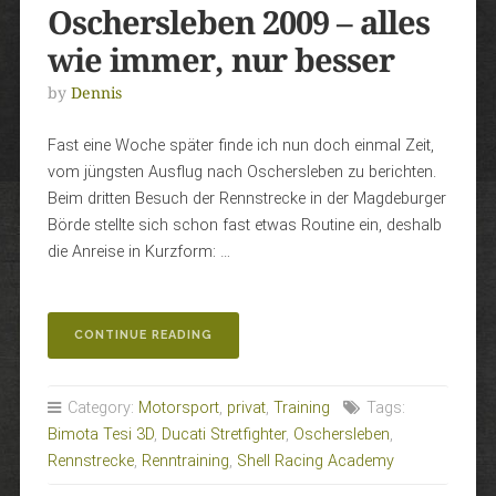
Oschersleben 2009 – alles
wie immer, nur besser
by
Dennis
Fast eine Woche später finde ich nun doch einmal Zeit,
vom jüngsten Ausflug nach Oschersleben zu berichten.
Beim dritten Besuch der Rennstrecke in der Magdeburger
Börde stellte sich schon fast etwas Routine ein, deshalb
die Anreise in Kurzform: …
„OSCHERSLEBEN
CONTINUE READING
2009
–
ALLES
Category:
Motorsport
,
privat
,
Training
Tags:
WIE
Bimota Tesi 3D
,
Ducati Stretfighter
,
Oschersleben
,
IMMER,
NUR
Rennstrecke
,
Renntraining
,
Shell Racing Academy
BESSER“