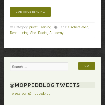
„POST
CONTINUE READING
AUS
OSCHERSLEBEN“
Category:
privat
,
Training
Tags:
Oschersleben
,
Renntraining
,
Shell Racing Academy
@MOPPEDBLOG TWEETS
Tweets von @moppedblog