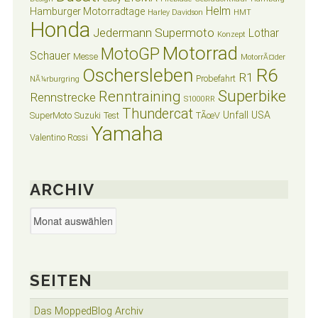
Helm
Hamburger Motorradtage
Harley Davidson
HMT
Honda
Jedermann Supermoto
Lothar
Konzept
Motorrad
MotoGP
Schauer
Messe
MotorrÃ¤der
Oschersleben
R6
R1
Probefahrt
NÃ¼rburgring
Superbike
Renntraining
Rennstrecke
S1000RR
Thundercat
Unfall
USA
SuperMoto
Suzuki
Test
TÃœV
Yamaha
Valentino Rossi
ARCHIV
Archiv
SEITEN
Das MoppedBlog Archiv