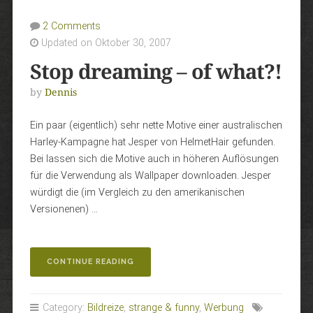
2 Comments
Updated on Oktober 30, 2007
Stop dreaming – of what?!
by
Dennis
Ein paar (eigentlich) sehr nette Motive einer australischen
Harley-Kampagne hat Jesper von HelmetHair gefunden.
Bei lassen sich die Motive auch in höheren Auflösungen
für die Verwendung als Wallpaper downloaden. Jesper
würdigt die (im Vergleich zu den amerikanischen
Versionenen) …
„STOP
CONTINUE READING
DREAMING
–
OF
Category:
Bildreize
,
strange & funny
,
Werbung
WHAT?!“