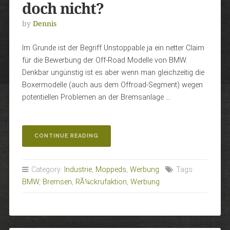
doch nicht?
by
Dennis
Im Grunde ist der Begriff Unstoppable ja ein netter Claim
für die Bewerbung der Off-Road Modelle von BMW.
Denkbar ungünstig ist es aber wenn man gleichzeitig die
Boxermodelle (auch aus dem Offroad-Segment) wegen
potentiellen Problemen an der Bremsanlage …
„UNSTOPPBAR
CONTINUE READING
ODER
LIEBER
DOCH
Category:
Industrie
,
Moppeds
,
Werbung
Tags:
NICHT?“
BMW
,
Bremsen
,
RÃ¼ckrufaktion
,
Werbung