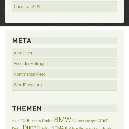
Griesgram999
META
Anmelden
Feed der Einträge
Kommentar-Feed
WordPress.org
THEMEN
BMW
2008
crash
Blinker
Carbon
2007
Aprilia
Chopper
Ducati
EICMA
eBay
Design
Fireblade
Gebrauchtkauf
Hamburg