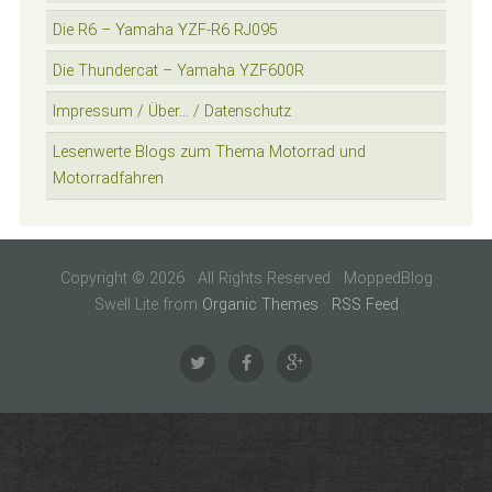
Die R6 – Yamaha YZF-R6 RJ095
Die Thundercat – Yamaha YZF600R
Impressum / Über… / Datenschutz
Lesenwerte Blogs zum Thema Motorrad und
Motorradfahren
Copyright © 2026 · All Rights Reserved · MoppedBlog
Swell Lite from
Organic Themes
·
RSS Feed