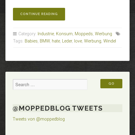
„THE
CONTINUE READING
NEW
GENERATION
HAS
Category:
Industrie
,
Konsum
,
Moppeds
,
Werbung
ARRIVED“
Tags:
Babies
,
BMW
,
hate
,
Leder
,
love
,
Werbung
,
Windel
@MOPPEDBLOG TWEETS
Tweets von @moppedblog