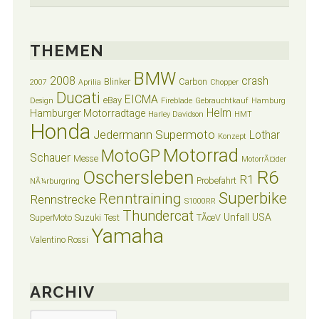
THEMEN
BMW
2008
crash
Blinker
Carbon
2007
Aprilia
Chopper
Ducati
EICMA
eBay
Design
Fireblade
Gebrauchtkauf
Hamburg
Helm
Hamburger Motorradtage
Harley Davidson
HMT
Honda
Jedermann Supermoto
Lothar
Konzept
Motorrad
MotoGP
Schauer
Messe
MotorrÃ¤der
Oschersleben
R6
R1
Probefahrt
NÃ¼rburgring
Superbike
Renntraining
Rennstrecke
S1000RR
Thundercat
Unfall
USA
SuperMoto
Suzuki
Test
TÃœV
Yamaha
Valentino Rossi
ARCHIV
Archiv