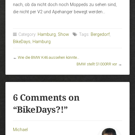
nach, ob da nicht doch noch Moppeds zu sehen sind,
die nicht per V2 und Apehanger bewegt werden…
Category:
Hamburg
,
Show
Tags:
Bergedorf
,
BikeDays
,
Hamburg
←
Wie die BMW K46 aussehen könnte…
BMW stellt S1000RR vor
→
6 Comments on
“
BikeDays?!
”
Michael