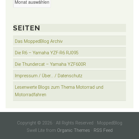
SEITEN
Das MoppedBlog Archiv
Die R6 – Yamaha YZF-R6 RJ095
Die Thundercat – Yamaha YZF600R
Impressum / Über… / Datenschutz
Lesenwerte Blogs zum Thema Motorrad und
Motorradfahren
Copyright © 2026 · All Rights Reserved · MoppedBlog
Swell Lite from
Organic Themes
·
RSS Feed