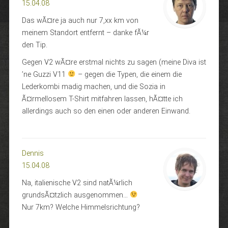
15.04.08
Das wÃ¤re ja auch nur 7,xx km von
meinem Standort entfernt – danke fÃ¼r
den Tip.
Gegen V2 wÃ¤re erstmal nichts zu sagen (meine Diva ist
’ne Guzzi V11
– gegen die Typen, die einem die
Lederkombi madig machen, und die Sozia in
Ã¤rmellosem T-Shirt mitfahren lassen, hÃ¤tte ich
allerdings auch so den einen oder anderen Einwand.
Dennis
15.04.08
Na, italienische V2 sind natÃ¼rlich
grundsÃ¤tzlich ausgenommen…
Nur 7km? Welche Himmelsrichtung?