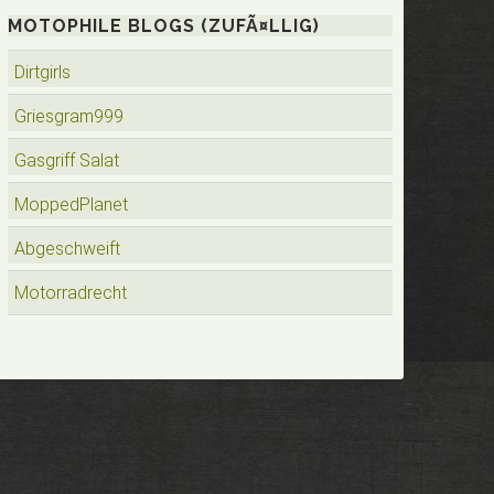
MOTOPHILE BLOGS (ZUFÃ¤LLIG)
Dirtgirls
Griesgram999
Gasgriff Salat
MoppedPlanet
Abgeschweift
Motorradrecht