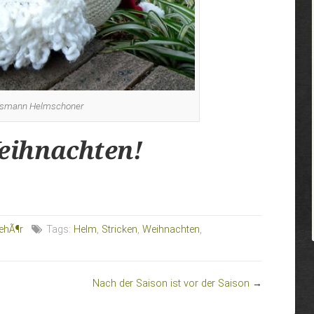
tsmann Helmschoner
eihnachten!
ehÃ¶r
Tags:
Helm
,
Stricken
,
Weihnachten
,
Nach der Saison ist vor der Saison
→