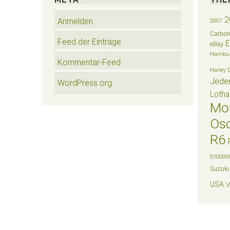
2
Anmelden
2007
Carbo
Feed der Einträge
eBay
Hambu
Kommentar-Feed
Harley 
Jede
WordPress.org
Lotha
Mo
Osc
R6
S1000R
Suzuki
USA
V