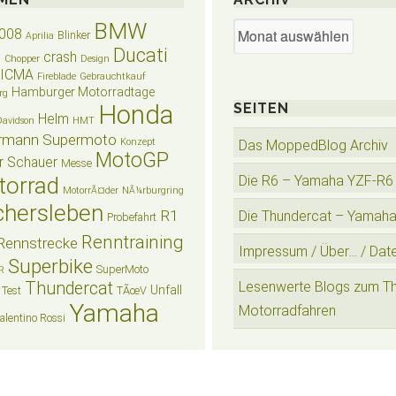
BMW
Archiv
008
Blinker
Aprilia
Ducati
crash
n
Chopper
Design
EICMA
Fireblade
Gebrauchtkauf
Hamburger Motorradtage
rg
Honda
SEITEN
Helm
Davidson
HMT
rmann Supermoto
Konzept
Das MoppedBlog Archiv
MotoGP
r Schauer
Messe
torrad
Die R6 – Yamaha YZF-R6
MotorrÃ¤der
NÃ¼rburgring
hersleben
R1
Die Thundercat – Yamah
Probefahrt
Renntraining
Rennstrecke
Impressum / Über… / Dat
Superbike
SuperMoto
R
Thundercat
Lesenwerte Blogs zum T
Unfall
Test
TÃœV
Yamaha
Motorradfahren
alentino Rossi