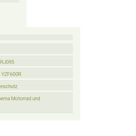
 RJ095
a YZF600R
enschutz
hema Motorrad und