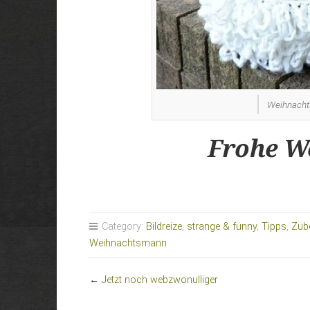
Weihnach
Frohe W
Category:
Bildreize
,
strange & funny
,
Tipps
,
Zub
Weihnachtsmann
←
Jetzt noch webzwonulliger