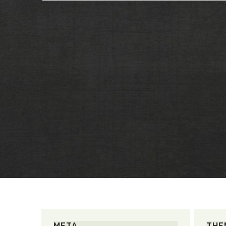
META
THE