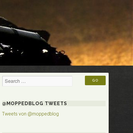
@MOPPEDBLOG TWEETS
Tweets von @moppedblog