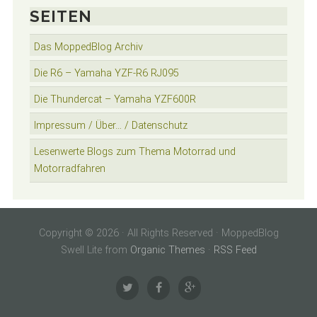
SEITEN
Das MoppedBlog Archiv
Die R6 – Yamaha YZF-R6 RJ095
Die Thundercat – Yamaha YZF600R
Impressum / Über… / Datenschutz
Lesenwerte Blogs zum Thema Motorrad und
Motorradfahren
Copyright © 2026 · All Rights Reserved · MoppedBlog
Swell Lite from
Organic Themes
·
RSS Feed