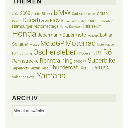
THEMEN
BMW
2008
crash
Blinker
Carbon
2007
Aprilia
Chopper
Ducati
EICMA
eBay
Design
Fireblade
Gebrauchtkauf
Hamburg
Helm
Hamburger Motorradtage
Harley Davidson
HMT
Honda
Jedermann Supermoto
Lothar
Konzept
Motorrad
MotoGP
Schauer
Messe
MotorrÃ¤der
Oschersleben
R6
R1
Probefahrt
NÃ¼rburgring
Superbike
Renntraining
Rennstrecke
S1000RR
Thundercat
Unfall
USA
SuperMoto
Suzuki
Test
TÃœV
Yamaha
Valentino Rossi
ARCHIV
Archiv