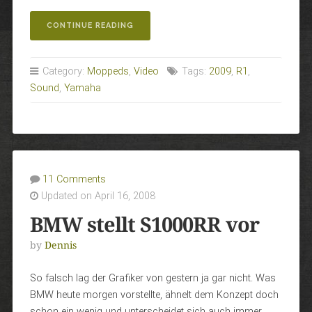
„SOUNDPROBE
CONTINUE READING
BEI
DER
2009ER
Category:
Moppeds
,
Video
Tags:
2009
,
R1
,
R1“
Sound
,
Yamaha
11 Comments
Updated on April 16, 2008
BMW stellt S1000RR vor
by
Dennis
So falsch lag der Grafiker von gestern ja gar nicht. Was
BMW heute morgen vorstellte, ähnelt dem Konzept doch
schon ein wenig und unterscheidet sich auch immer