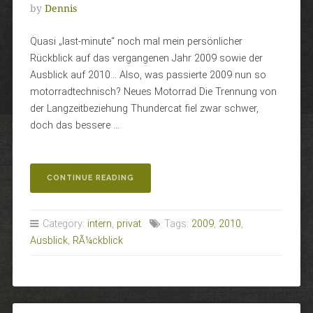
by
Dennis
Quasi „last-minute“ noch mal mein persönlicher
Rückblick auf das vergangenen Jahr 2009 sowie der
Ausblick auf 2010… Also, was passierte 2009 nun so
motorradtechnisch? Neues Motorrad Die Trennung von
der Langzeitbeziehung Thundercat fiel zwar schwer,
doch das bessere …
„RÜCKBLICK
CONTINUE READING
–
AUSBLICK“
Category:
intern
,
privat
Tags:
2009
,
2010
,
Ausblick
,
RÃ¼ckblick