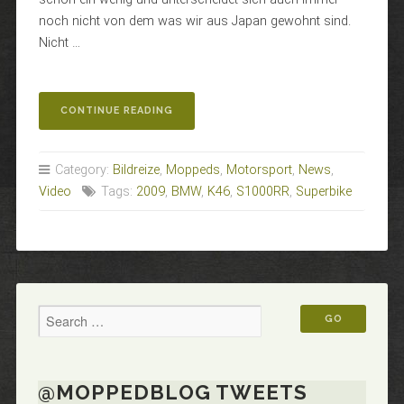
noch nicht von dem was wir aus Japan gewohnt sind.
Nicht …
„BMW
CONTINUE READING
STELLT
S1000RR
VOR“
Category:
Bildreize
,
Moppeds
,
Motorsport
,
News
,
Video
Tags:
2009
,
BMW
,
K46
,
S1000RR
,
Superbike
@MOPPEDBLOG TWEETS