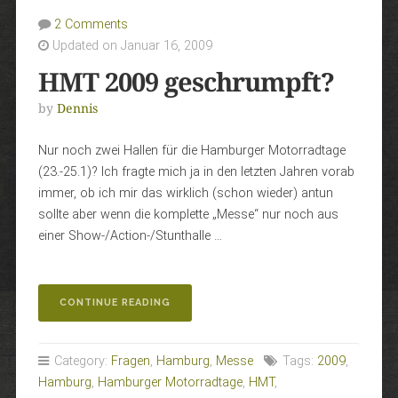
2 Comments
Updated on Januar 16, 2009
HMT 2009 geschrumpft?
by
Dennis
Nur noch zwei Hallen für die Hamburger Motorradtage
(23.-25.1)? Ich fragte mich ja in den letzten Jahren vorab
immer, ob ich mir das wirklich (schon wieder) antun
sollte aber wenn die komplette „Messe“ nur noch aus
einer Show-/Action-/Stunthalle …
„HMT
CONTINUE READING
2009
GESCHRUMPFT?“
Category:
Fragen
,
Hamburg
,
Messe
Tags:
2009
,
Hamburg
,
Hamburger Motorradtage
,
HMT
,