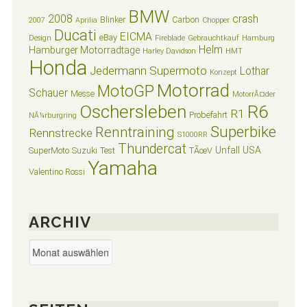
BMW
2008
crash
Blinker
Carbon
2007
Aprilia
Chopper
Ducati
EICMA
eBay
Design
Fireblade
Gebrauchtkauf
Hamburg
Helm
Hamburger Motorradtage
Harley Davidson
HMT
Honda
Jedermann Supermoto
Lothar
Konzept
Motorrad
MotoGP
Schauer
Messe
MotorrÃ¤der
Oschersleben
R6
R1
Probefahrt
NÃ¼rburgring
Superbike
Renntraining
Rennstrecke
S1000RR
Thundercat
Unfall
USA
SuperMoto
Suzuki
Test
TÃœV
Yamaha
Valentino Rossi
ARCHIV
Archiv