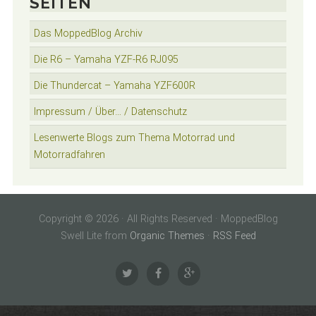
SEITEN
Das MoppedBlog Archiv
Die R6 – Yamaha YZF-R6 RJ095
Die Thundercat – Yamaha YZF600R
Impressum / Über… / Datenschutz
Lesenwerte Blogs zum Thema Motorrad und
Motorradfahren
Copyright © 2026 · All Rights Reserved · MoppedBlog
Swell Lite from
Organic Themes
·
RSS Feed